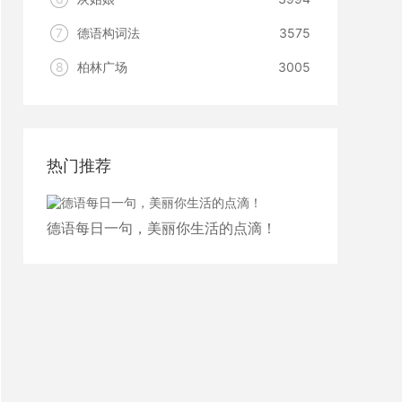
7
德语构词法
3575
8
柏林广场
3005
热门推荐
德语每日一句，美丽你生活的点滴！