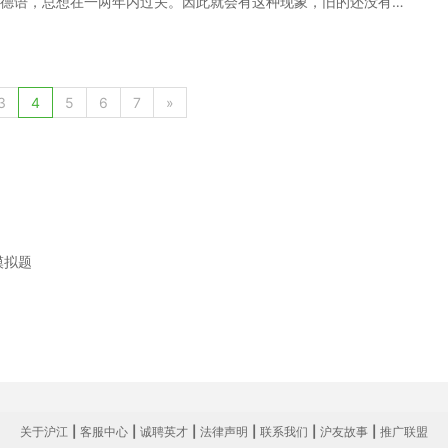
德语，总想在一两年内过关。因此就会有这种现象，旧的还没有消
外，就是要心态自然，很快就会过了这个难关。 听力一直是个难
听懂，不过也要记住的是，你早晚是能德语阅读水平的进步不仅在
听懂的。所以在练习的时候，从听不懂到听的懂之间的过程就是要
你要知道每句话都是单个的词组成的就够了。以后的文章里会有更详
3
4
5
6
7
»
开始。德语只有在上了专业课的时候才会有本质上的进步。因为那是
是如此，你不得不用的话，记忆比别的要清晰的多。 以上就是德
模拟题
关于沪江
|
客服中心
|
诚聘英才
|
法律声明
|
联系我们
|
沪友故事
|
推广联盟