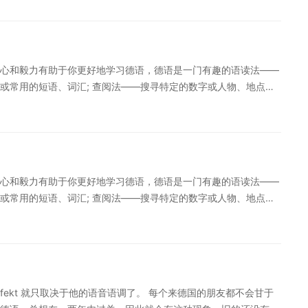
黑对话，做到在趣味中阅读。久而久之，形成一种学习习惯，潜移
法，真正学会阅读!
的运用两种语言背景进行理解，在外语阅读点在高级阶段就会显现出
法的基础上，还需要对所阅读的资料进行分级，要做到阅读难度和水
段练习低阶段材料会导致时间和精力的浪费，故而将阅读材料进行
心和毅力有助于你更好地学习德语，德语是一门有趣的语读法——
汇和语法做基奠，同时也需要一定的方法，才能逐渐提高阅读水
或常用的短语、词汇; 查阅法——搜寻特定的数字或人物、地点、
学习带来帮助。
生词和篇章结构的标记词。 在阅读时碰到生词是不可避免的。我们
猜测词义; (2)根据同位语、定语从句等语法手段猜测词义; (3)
进步不可能一蹴而就。在日常学习过程中，考生应注意积累词汇，
给大家分享的德语阅读学习方法，希望可以给大家学习带来帮助。
心和毅力有助于你更好地学习德语，德语是一门有趣的语读法——
或常用的短语、词汇; 查阅法——搜寻特定的数字或人物、地点、
生词和篇章结构的标记词。 在阅读时碰到生词是不可避免的。我们
猜测词义; (2)根据同位语、定语从句等语法手段猜测词义; (3)
提高不可能一蹴而就。在日常学习过程中，考生应注意积累词汇，
给大家分享的德语阅读提升方法，希望可以给大家学习带来帮助。
erfekt 就只取决于他的语音语调了。 每个来德国的朋友都不会甘于