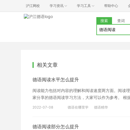
沪江网校
学习资讯
学习工具
帮助中心
搜索
查词
相关文章
德语阅读水平怎么提升
阅读能力包括对内容的理解和阅读速度两方面。阅读理
家分享的德语阅读学习方法，大家可以作为参考。 根
的主题思想、大概内容或主要观点，注意标题和关键词
2022-07-08
德语在哪里学
德语精华
两方面。阅读理解是以一定的词汇量和良好的语读法—
短语、词汇; 查阅法——搜寻特定的数字或人物、地
结构的标记词。 在阅读时碰到生词是不可避免的。我们
德语阅读部分怎么提升