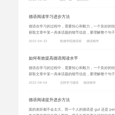
对应德语原文的文章，例如一些趣味性文章或者德语幽
逐句阅读的习惯，根据阅读的目的，选取正确的阅读方
默化中甚至会形成一定的“语感“。这语时会不由自主
其巨大的优势。 第三步一一分级阅读 单词记忆和语
德语阅读学习进步方法
平相挂钩，也就是说低阶段避开中高级材料，反之高阶
德语在学习的过程中，需要恒心和毅力，一个良好的恒
分级，做到事半功倍。 简言之，阅读水平提升需要词
获取文章中某一具体话题的细节信息，要理解整个句子
平。 以上就是德语阅读技巧的分享，希望可以给大家
年代等信息。 在考试时，特别值得注意的有两类词：
2022-04-23
歌德学院德语班
德语精华
所要做的是猜测生词的含义，其方法有三： (1)根据上下文
根据构词法猜测词义。 当然，德语阅读能力的培养和
并有意识地综合运用阅读方法和技巧。 以上就是小编
如何有效提高德语阅读水平
德语在学习的过程中，需要恒心和毅力，一个良好的恒
获取文章中某一具体话题的细节信息，要理解整个句子
年代等信息。 在考试时，特别值得注意的有两类词：
2022-06-04
怎样学习德语
德语精华
所要做的是猜测生词的含义，其方法有三： (1)根据上下文
根据构词法猜测词义。 当然，德语阅读能力的培养和
并有意识地综合运用阅读方法和技巧。 以上就是小编
德语阅读提升进步方法
面的差距都不会太大。而一个人的德语是 gut 还是 p