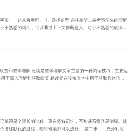
采取不同形式的活动，例如：提出问题，图片展示，播放电影片
，来激发学习者的阅读兴趣和原德语阅读水平的进步不仅在于学习
事项，一起来看看吧。 1、选择题型 选择题型主要考察学生的理解
阅读有的背景知识。阅读后，也会采取回答问题、讨论，辩论、搜
于不熟悉的词汇，可以通过上下文推断意义。对于不熟悉的语法，
反复运用跟主题相关的词汇和表达方式，集训语言学习的记忆和*
题型 在配对题型中，需要将不同的信息组合在一起，形成完整的意
家学习带来帮助。
推断意义。对于不确定的信息，可以根据联系上下文和常识来做出
词汇和语法知识。在解题时，需要注意词性、时态和语态等基本要素。
的词语。 4、翻译题型 翻译题型是考察学生翻译能力和词汇量的一
门外语的重要途径之一，而针对不同的题型进行训练可以提高阅读
用于欣赏和整体理解 泛读是整体理解文章主题的一种阅读技巧，主要运
理解意思后再用规范的德语表达出来。需要注意的是，翻译不仅仅
—用于深入理解和获取细节 精读是在较短文本中用于获取具体信息
。 5、看图写句题型 看图写句题型需要学生根据图片和说明用德语
写几个方面，要想学好德语，学习过程中掌握方法很重要。下面是
和语法，并且锻炼学生用德语表达自己的能力。需要注意的是，句
种情况下，就需要你理解每个单词，数据和事实了，比如账务报
、准确。 特别提醒：如果您对德语语言学习感兴趣，想要深入学
读的是什么样的文体?根据阅读的目的，选取正确的阅读方法。这样
个性化学习方案，专属督导全程伴学。扫一扫定制专属课程 以上
篇德语阅读理解题，应该先用第1种阅读方法了解文章大意，千万别直
可以帮助到各位考生。更多德语学习相关信息，可以关注沪江网查
种阅读方法查找题目要求的信息，找到题意所指的位置后，再用第4种
记单词是个漫长的过程，重在坚持记忆，否则基石很容易倒塌。越
阅读德语报刊文章时，可以选用第1种和第3种阅读方法，培养对德
个潜移默化的过程，随时谁地都可以进行。 第二步——充分利用
章，都逐句逐字抠语法，小伙伴们一定要记住：语言学习的终极*
法就是运用所学语法造句，然后多读多看，到了一定阶段多看一些
手段、决不是我们的目的。 所以请大家一定戒掉任何文章都逐字