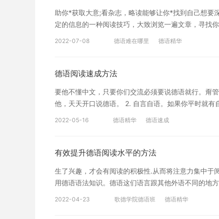
义; (2)根据同位语、定语从句等语法手段猜测词义; 
助你*获取大意;看杂志，略读能够让你*找到自己想要
蹴而就。在日常学习过程中，考生应注意积累词汇，并
定的信息的一种阅读技巧，大致浏览一遍文章，寻找你
方法，希望可以给大家在备考的过程中带来帮助。
南等。 3.泛读——用于欣赏和整体理解 泛读是整体
2022-07-08
德语难在哪里
德语精华
杂志文章等。 4.精读——用于深入理解和获取细节 
语言的学习离不开听说读写几个方面，很多小伙伴在学
你掌握特定情境的细节，在这种情况下，就需要你理解
德语阅读速成方法
读，要看你的目的是什么?阅读的是什么样的文体?根据
要他不懂中文，只要你们交流必须要说德语就行。甭管
他，天天开口说德语。 2. 自言自语。如果你平时就
如果没有这种习惯，那就去培养吧，这是一种有利于健
2022-05-16
德语精华
德语速成
话，那么请把你心里的思想转成德语。 3.如果你对
册，经常读，经常背。或者读背教材，但要选择简单一
话，往往会因为只注意到单词的发音而不理解整个句子
有效提升德语阅读水平的方法
默的把内容看一遍，查出不懂的单词，完全理解一遍，
生了兴趣，才会有阅读的积极性.从而将注意力集中于
读。读时声音不一定要很大，太语种，其中，选择德语
用德语语法知识。德语这们语言跟其他外语不同的地方
家分享的德语大声会影响思维，选择你觉得合适的音量
了一个阅读方法。尤其是当文章上下文内容不够连贯，
享，希望可以给大家在学习的时候带来帮助。
2022-04-23
歌德学院德语班
德语精华
文章内容。 方法四：利用现代化手段帮助阅读水平的
都要在听、说、读、写、译等各方面下功夫。对于阅读