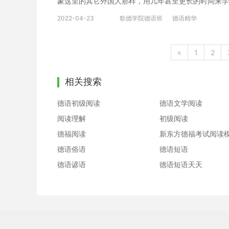
象这里的其它外国人那样，用几年甚至更长的时间来学
化好，新东西就又学进来了。所以这时候，除了坚持之
2022-04-23
歌德学院德语班
德语精华
点，在初学的时候，你要明白的是，你不可能把意思都
于学习者平日不断的积累和锻炼，还要掌握一定的阅读
把每个词都“听出来”。可能你不明白这个词的意思，
«
1
2
细的介绍 DSH考试并不是德语的过关，而只是一个
一种应用，而不是单纯的学习。所谓的德语环境其实也
相关搜索
语阅读水平提升方法，希望可以给大家学习带来帮助。
德语初级阅读
德语文学阅读
阅读理解
初级阅读
德福阅读
新东方德福考试阅读
德语俗语
德语短语
德语谚语
德语短语天天