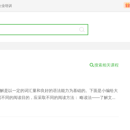
企业培训
搜索相关课程
解是以一定的词汇量和良好的语法能力为基础的。下面是小编给大
据不同的阅读目的，应采取不同的阅读方法： 略读法——了解文章
，不要求逐词去抠词义; ·细阅读能力包括对内容的理解和阅读速度
—获取文章中某一具体话题的细节信息，要理解整个句子或常用的
点、年代等信息。 在考试时，特别值得注意的有两类词：生词和篇章
所要做的是猜测生词的含义，其方法有三： (1)根据上下文猜测词