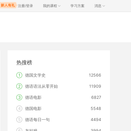
注册/登录
我的课程
学习方案
消息
热搜榜
1
德国文学史
12566
2
德语语法从零开始
11909
3
德语电影
6827
4
德国电影
5548
5
德语每日一句
4494
6
灰姑娘
3994