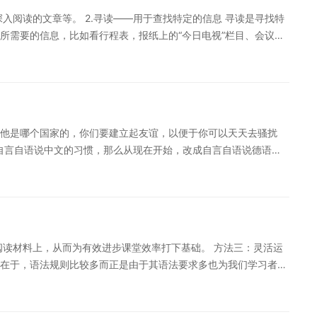
(3)根据构词法猜测词义。 当然，德语阅读能力的培养和提高不可能一
深入阅读的文章等。 2.寻读——用于查找特定的信息 寻读是寻找特
有意识地综合运用阅读方法和技巧。 以上就是德语阅读水平提升
所需要的信息，比如看行程表，报纸上的“今日电视”栏目、会议指
理解文章主题的一种阅读技巧，主要运用于阅读长篇美文、感兴趣的
精读是在较短文本中用于获取具体信息的一种阅读技巧，精读能够帮
习德语的时候觉得德语很难。下面是小编给大家分享的德语阅读助
每个单词，数据和事实了，比如账务报告、合约等. 所以怎样阅
他是哪个国家的，你们要建立起友谊，以便于你可以天天去骚扰
有自言自语说中文的习惯，那么从现在开始，改成自言自语说德语。
康的行为。如果你不是那种喜欢说话的人，你甚至不喜欢对自己说
上面这种方法不能持之以恒，那么你可以选择读书。去买一本口语手
点，口语化一点的文章。需要提醒的是，如果你一开始就开口读的
的意思。所以，不论是口语手册还是教材，你在开口之前你要先默
标画一些记号，例如画出好词好句，动词的搭配等等，然后再开口
阅读材料上，从而为有效进步课堂效率打下基础。 方法三：灵活运
的人很多。要想学好德语，掌握学习方法很重要。下面是小编给大
在于，语法规则比较多而正是由于其语法要求多也为我们学习者给
，当然也不能太小声了导致含糊。 以上就是德语阅读方法的分
或者无法推测出其词意时，利用德语语法知识可以很有效的理解其
进步。外语的学习是一个综合能力进步的过程。不论学习那门外语
来说，想要更快更好的进步其能力，那么综合的运用各方面可以起