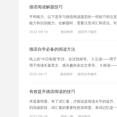
到事半功倍的作用。 根据主题内容，每次阅读前可以
德语阅读解题技巧
段，播放德语歌曲，讨论，听写，头脑风暴，游戏等等
平和能力。以下是学习德语阅读题型的一些技巧和注意
者平日不断的积累和锻炼，坚持不懈，还要掌握一定的
能力和识别能力。在解题时，需要注意词汇和语法。对
索相关资料、制作幻灯片，写报告等活动，创造机会来
可以先分析句子结构和词性，再理解句义。 2、配对
持度。 以上就是德语阅读方法的分享，希望可以给大
2023-06-19
德语精华
德语学习辅导
思。对于不熟悉的词汇，可以通过词根、词缀和上下文
选择。 3、填空题型 填空题型需要掌握德语的基础
另外，需要在上下文中理解词语的含义，然后确定填空
德语自学必备的阅读方法
种复杂题型。在翻译时，需要在原文和翻阅读是掌握一
纸上的“今日电视”栏目、会议指南等。 3.泛读——
水平和能力。以下是学习德语阅读译文之间建立联系，
用于阅读长篇美文、感兴趣的杂志文章等。 4.精读—
是字面的转化，还需要了解语言的文化背景和表达方式
的一种阅读技巧，精读能够帮语言的学习离不开听说读
写出一句完整的句子。这种题型可以帮助学生练习词汇
2022-06-11
德语精华
德语自学难吗
小编给大家分享的德语助你掌握特定情境的细节，在这
子的结构要符合德语的语法要求，并且语言表达要简洁
告、合约等. 所以怎样阅读，要看你的目的是什么?阅
习，可以了解沪江网校精品课程，量身定制高效实用的
才能既轻松又高效地阅读! 例如：考试的时候拿到一
有效提升德语阅读的技巧
就是为大家介绍的学习德语阅读题型的一些技巧，希望
接做题!!!很容易被题目选项带沟里哦!然后再用第2
询。
求是最明显。有了词汇量，才能说是阅读水平的提升。
阅读方法逐句逐字比照题干，获得精确的答案。在平时
到高级阶段，词汇量的重要性愈加明显。单词记忆是一
语文章的语感。小编不建议同学们拿到任何一篇德语文
所学语法 学了语法之后一定要灵活运用。最直观的办
是应用和交流，语法学习只是通往这个目的的一个辅助
2022-08-26
德语一级
德语精华