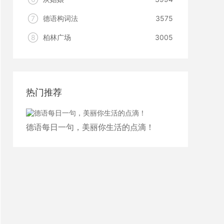
7
德语构词法
3575
8
柏林广场
3005
热门推荐
德语每日一句，美丽你生活的点滴！