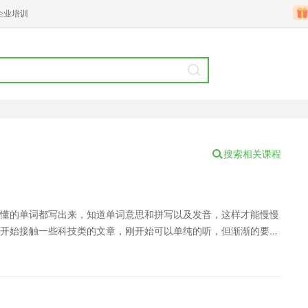
企业培训
搜索相关课程
懂的单词都写出来，知道单词意思和拼写以及发音，这样才能慢慢
开始接触一些科技类的文章，刚开始可以单纯的听，但渐渐的要学
 三、后期 学生们经过前两个时期的训练之后，其实已经知道了自
是学生要把自己的词汇量扩大，有一些文本并不是学生不知道意
的口语技巧，像大家知道英语里面有连读，在听力里面很难去听出
过关的，这项考试当中听力部分也是比较难的，下面是小编给大家