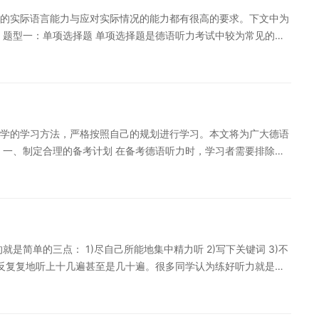
学生们可以多去看德语的一些纪录片和电视剧，了解德语基本的日
的实际语言能力与应对实际情况的能力都有很高的要求。下文中为
期如果能做到这个部分，学生的听力水平很可能取得高分。 以上
 题型一：单项选择题 单项选择题是德语听力考试中较为常见的题
的时候带来帮助。 如果您对德语学习感兴趣，想要深入学习，可
，并在之后出现问题，考生需要根据所听到的对话内容和感觉进行
学习方案，专属督导全程伴学。扫一扫领200畅学卡
内容。备考方法：平时多听德语材料，例如德语歌曲、电视节目、
取信息和筛选信息的能力。 题型二：填空题 填空题是德语听力考
长的文章或对话后，出现一定数量的空格，考生需要根据所听到的
己的语言基础能力，强化单词和语法的学习，熟悉德语常见短语和
学的学习方法，严格按照自己的规划进行学习。本文将为广大德语
综合的考试题型，它同时考察了考生的听力理解、记忆和归纳总结能
 一、制定合理的备考计划 在备考德语听力时，学习者需要排除杂
出现一些选项，考生需要根据所听到的内容和自己的理解，将选项
习时间、复习深度、复习路线以及写作计划等。 二、细心听音辨
德语近义词、反义词等词汇的差异，培养日常正确理解和总结信息
语听力时，应该注意听清楚每个单词的发音，在这个基础上辨识单
较考验考生综合分析和推断能力的题型，它要求考生从一段较长的文
，可以多听一些德语新闻、歌曲以及对话，锻炼自己的听力技巧。
于对话、新闻报道、简短的演讲等，要想听懂主题思想不难，但难
者可以尝试听懂主题思想，即通过一些前后文语境的了解，猜测文
是简单的三点： 1)尽自己所能地集中精力听 2)写下关键词 3)不
提高德语语言水平的重要环节。想要在德语听力经验不丰富的人尤
反反复复地听上十几遍甚至是几十遍。很多同学认为练好听力就是要
提高复习效率，我们则应该在听力时做好记录，提高自己对听力内容的
习”，殊不知，这样的练习虽然耗费了大量时间，但效果相对却是比
录，即底稿式的把括号右侧部分，也就是具体事，细节以及数字等
于学习者的刺激来说是较为微弱的，难以形成深刻的印象;相反，
后复习。 五、反复听、多听多练 在德语听力方面，多听多练才是
常深刻的印象，对于篇中的词汇和固定用法等结构的理解和把握就