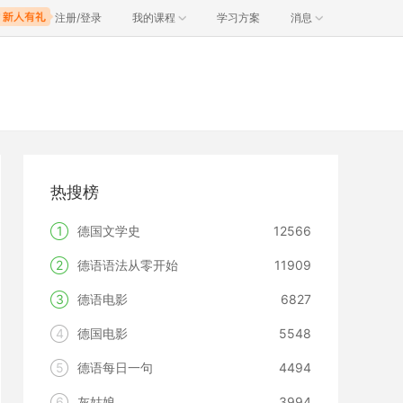
注册/登录
我的课程
学习方案
消息
热搜榜
1
德国文学史
12566
2
德语语法从零开始
11909
3
德语电影
6827
4
德国电影
5548
5
德语每日一句
4494
6
灰姑娘
3994