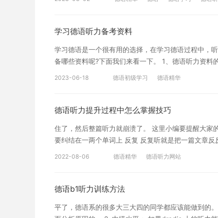
了之后还能在脑中思考，长久下来你一定会对德语熟悉得
子.b.边听答案边记录。 以上就是德语听力练习方法
的听力材料其实并不是很多。小编建议大家好好利用自
个听德语的语感，给自己“磨耳朵”。 进阶阶段 从B
学习德语听力备考资料
材里面的听力内容之外，小编还建议大家在网上找找德国
学习德语是一个很有用的选择，在学习德语过程中，听
哦！有些讲快了还挺有挑战性的呢。 当然，在DW德
备哪些资料呢?下面我们来看一下。 1、德语听力资料
搜索。 高级阶段 在这个阶段，许多人都会推荐Tagess
程、电子书、播客和应用程序等，因此较好选择适合自
得无聊的同学当然可以每天坚持打卡呀~但如果觉得自
2023-06-18
德语初级学习
德语精华
学的听力材料，包括语音和文本。这种听力材料可以帮
可以在微博上搜搜德语科普视频，或者在网上找些德剧
的口语能力。在线课程可以帮德语是一个很有用的选择
学习感兴趣，想要深入学习，可以了解沪江网校精品课
备考德语听力助你系统地学习德语听力理解和口语表达
德语听力提升过程中怎么掌握技巧
一扫领200畅学卡
外，口语练习资料也非常重要。在学习德语的时候，有
住了，然后整篇听力就崩溃了。 这里小编要提醒大家的就
要纠结在一两个单词上 反复 反复听就是把一篇文章
多听，于是就会找很多听力材料来进行“大运动量的练
2022-08-06
德语精华
德语听力网站
较差的。因为学习者虽然听了很多语篇，但每个语篇对
如果对于某一个语篇进行反复的聆听，则有可能形成非
会特别牢固，在其它的听力中再次遇到，就能非常迅速
德语b1听力训练方法
漏地背诵出来。通常情况下，一开始学习者只能背诵下
平了，德语系的很多大三大四的同学都应该能做到的。
累和掌握，学习过程中方法很重要，方法用对，学习才