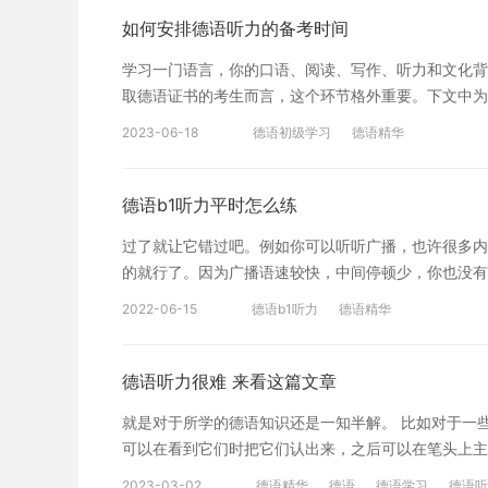
较好的方法。就像打游戏一样，越
会特别牢固，在其它的听力中再次遇到，就能非常迅速
如何安排德语听力的备考时间
漏地背诵出来。通常情况下，一开始学习者只能背诵下
学习一门语言，你的口语、阅读、写作、听力和文化背
音”这么一个词，就是多听，坐车的时候听，吃饭的时
取德语证书的考生而言，这个环节格外重要。下文中为
说，学习者如果能较准确地背含有四到五个分句的段落
初试时间： 在进行德语听力初试的备考时，你需要挑
的能力和语音模仿能力。 以上就是有效提升德语听力
2023-06-18
德语初级学习
德语精华
建议选购时尽量选择高难度的教材或者难度比考试稍高
时间： 在备考中试的阶段，你需要更进一步提高听懂
自信地语言，你的口语、阅读、写作、听力和文化背
德语b1听力平时怎么练
过了就让它错过吧。例如你可以听听广播，也许很多内
的就行了。因为广播语速较快，中间停顿少，你也没有
的回想的习惯。 三.听记两难全。这是所有人都会遇
2022-06-15
德语b1听力
德语精华
记，第二遍时再做记录。当你边听边记时，你的大脑专
内容和脉络，第二遍再去记录文章的细节。这样做的好
里就已经有个底了，知道了大概要记录哪些东西。即使
德语听力很难 来看这篇文章
难关，要想提升自己的德语听力能力，平时的练习很重
就是对于所学的德语知识还是一知半解。 比如对于一
没关系，因为你已经知道了文章的整体思想和作者的观
可以在看到它们时把它们认出来，之后可以在笔头上主
八九不离十，虽然不一定能猜全，但答案的方向肯定不
了。 那这要咋办呢？多读多读多读！小编一直推荐大
的答案部分时，你先不记，全神贯注的听，等老师把答
2023-03-02
德语精华
德语
德语学习
德语听