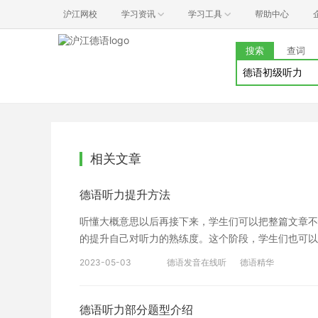
沪江网校
学习资讯
学习工具
帮助中心
搜索
查词
相关文章
德语听力提升方法
听懂大概意思以后再接下来，学生们可以把整篇文章不
的提升自己对听力的熟练度。这个阶段，学生们也可以
会去分析，这些比较难的科技文章里面的句子和语气。
2023-05-03
德语发音在线听
德语精华
己的听力水平，以及如何提升的一些实践方法，主要就
思，而是学生有单词听不懂。再者，学生还要注意日常
来，这需要经过长期日久的积累，才德语考试是自然要
德语听力部分题型介绍