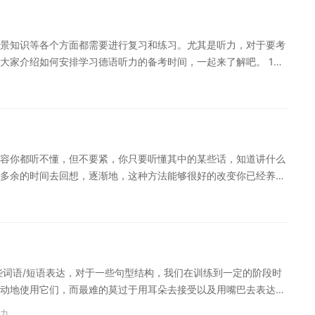
地做出反应。 听背 听背并非是要学习者把整篇文章听完后一字不
很短的一小句，经过慢慢的练习，常常能语的人一定听说过“灌耳
景知识等各个方面都需要进行复习和练习。尤其是听力，对于要考
候听，甚至睡觉的时候也听听完较长的一段后背诵出来。一般来
大家介绍如何安排学习德语听力的备考时间，一起来了解吧。 1、
，就具有相当好的超短时间记忆力了，同时被训练的还有精力集中
选合适的课程或教材来提高听力识别能力。为了达到理想的成果，
能力的方法，希望可以给大家学习带来帮助。
的习题，这样有利于不断提高听力技巧的同时提升能力。 2、中试
速度。推荐使用一些难度稍微提升的习题，挑战自己，让自己更加
景知识等各个方面都需要进行复习和练习。尤其是听力
容你都听不懂，但不要紧，你只要听懂其中的某些话，知道讲什么
多余的时间去回想，逐渐地，这种方法能够很好的改变你已经养成
到的困难。关键是要选择适合自己的听记方式。 老师读第一遍时不
注的是细节而不是总体。第一遍不记，你便能从总体上把握文章的
处是：因为你已经总体上听了一遍，所以在你第二遍做记录前你心
你在关键的地方没德语听力对于很多小伙伴来说是一道难以攻克的
要。下面是小编给大家分享的德语听力听懂，或者没记下来，这也
些词语/短语表达，对于一些句型结构，我们在训练到一定的阶段时
点，不懂的地方你可以凭借你对文章的印象去猜测，这种猜测往往
动地使用它们，而最难的莫过于用耳朵去接受以及用嘴巴去表达
会错。 你应该根据自己的特点做出这样的选择：a.当老师念到某题
家养成大声朗读的习惯，因为朗读可以同时刺激视觉和听觉，读熟
案念完了再赶紧写几个关键词，在正式答题时再把关键词连成句
力