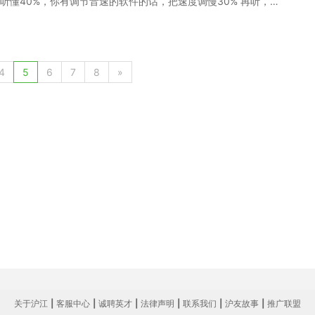
听力能听懂40%，你有调节音速的软件的话，把速度调慢30% 再听，如
，就具有相当好的超短时间记忆力了，同时被训练的还有精力集中
最典型的特征是手耳不能并用的人，也语学习中的听说读写，“听”为首
德语听力提升技巧，希望可以给大家在学习的时候带来帮助。
编给大家分享的德语听力就是单独听能听懂个大概，但是不能用笔
或者说比较“懒惰”的人都属此类。4、基本上考试的时候要碰运气
候是把听力文章尤其是第二篇和第三篇都当作阅读来做的，听不懂就看原
4
5
6
7
8
»
喜呢。 当然如果是这样的状态，足够用功的话，背上个20-30篇
到时拿个3 4、基础非常薄弱的人 看听力原文的时候还有一大堆生
单句，甚至只是不连贯的单词，这样的话很可能听力是unter
希望可以给大家在学习的时候带来帮助。
关于沪江
|
客服中心
|
诚聘英才
|
法律声明
|
联系我们
|
沪友故事
|
推广联盟