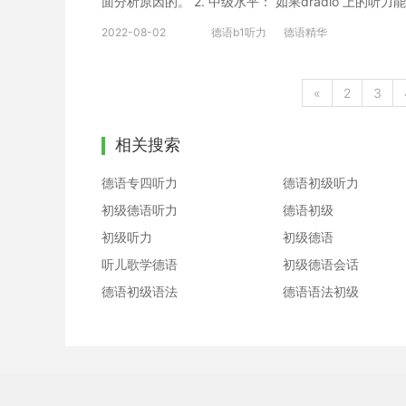
面分析原因的。 2. 中级水平： 如果dradio 上的
说，学习者如果能较准确地背含有四到五个分句的段落
果可以听懂到80%， 3. 德福拿4分有困难的人： 
的能力和语音模仿能力。 以上就是小编给大家分享的
2022-08-02
德语b1听力
德语精华
位，其实说明了听在外语学习中的重要地位。下面是小
同时记录，一记录就走神的人，很多没有经过严格训练
的人，稍微不注意就是unter 3 这些人大多数时
«
2
3
文，看完原文后再来听文章，这时候觉得听懂了还沾沾自
听力原文，考试的时候也能派上用场，所以还可以保证
相关搜索
词呢，当阅读都不是很明白，听整片文章只能听懂个别的
3。 以上就是小编给大家分享的德语听力训练方法，
德语专四听力
德语初级听力
初级德语听力
德语初级
初级听力
初级德语
听儿歌学德语
初级德语会话
德语初级语法
德语语法初级