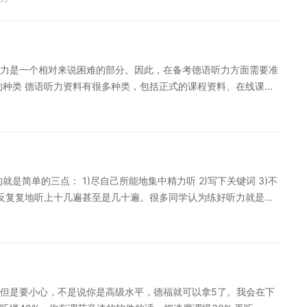
不行！ 听力材料推荐 初级阶段 在A1-A2的这一阶段，所能找到
的分享，希望可以给大家学习带来帮助。
己教材上的听力部分，包括课文录音和听力习题。主要是要培养一
1开始可以选择的听力材料就比较多啦。除了像上面一样可以去吃透教
电视台的儿童节目。别以为是儿童节目自己就能完全handle的了
力是一个相对来说困难的部分。因此，在备考德语听力方面需要准
国之声的官网也会有许多音视频材料，大家可以根据自己的位阶自行
的种类 德语听力资料有很多种类，包括正式的课程资料、在线课
chau啊、Heute-Show啊等等德国的新闻类广播电视节目。 不觉
己的资料类型。在正式的课程资料中，有很多来自德国和奥地利大
己不是特听力选择题还是做听别想关心中东局势和欧洲政治的话，
助你提高语音和文化认知，并且通过听取口语的表达方法，增加你
来看看 有关德语听力呢小编就和大家聊到这儿了，如果您对德语
，在学习德语过程中，听力是一个相对来说困难的部分。因此，在
程，量身定制高效实用的个性化学习方案，专属督导全程伴学。扫
，比许多下载的材料更完整。 2、口语练习资料 除了听力资料以
是简单的三点： 1)尽自己所能地集中精力听 2)写下关键词 3)不
反反复复地听上十几遍甚至是几十遍。很多同学认为练好听力就是要
习”，殊不知，这样的练习虽然耗费了大量时间，但效果相对却是比
于学习者的刺激来说是较为微弱的，难以形成深刻的印象;相反，
常深刻的印象，对于篇中的词汇和固定用法等结构的理解和把握就
地做出反应。 听背 听背并非是要学习者把整篇文章听完后一字不
很短的一小句，经过慢慢的练习，常常能语言的学习在于长期的积
但是要小心，不是说你是高级水平，德福就可以拿5了。我会在下
能提高效率。下面是德语听力听完较长的一段后背诵出来。一般来