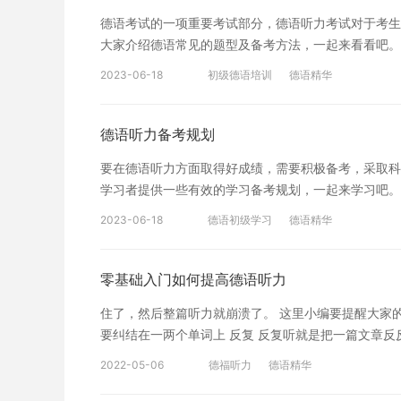
分享的德语听力能把那个连读弄清，德语也是一样的，
德语考试的一项重要考试部分，德语听力考试对于考生
常口语应该是如何连读，以及特定的表达是怎样的。后
大家介绍德语常见的题型及备考方法，一起来看看吧。
就是德语听力备考方法的分享，希望可以给大家在学习
型。这种题目通常是播放一个较短的对话或者文章段落
以了解沪江网校精品课程，量身定制高效实用的个性化
2023-06-18
初级德语培训
德语精华
选择，正确的选项包括问题的答案或者与问题相联系的
电影、广播等，熟悉德语语音和语调，并强化自己的听
试中的另一种常见题型。这种题目通常是在播放一段较
德语听力备考规划
对话内容，填写相应的单词或短语。备考方法：提高自
要在德语听力方面取得好成绩，需要积极备考，采取科
惯用语的搭配。 题型三：匹配题 匹配题是一种比较
学习者提供一些有效的学习备考规划，一起来学习吧。
力。这种题目通常是先播放一段德语对话或文章，然后
念，专注于复习。首先要制定备考计划，具体包括：复
与内容进行匹配。备考方法：提高听力理解能力，熟悉
2023-06-18
德语初级学习
德语精华
字 听力技巧之一就是细心听音辨字。学习者在复习德
的能力。 题型四：主旨概括题 主旨概括题是一种比
词的含义，理解单词在句子中的地位。在平时的生活中
章或对话中
三、听懂主题思想 德语听力考试碰到的题目多半是关
零基础入门如何提高德语听力
在如何在有限的时间内听懂所有内容。在备考中，学习
住了，然后整篇听力就崩溃了。 这里小编要提醒大家的就
章可能的内容，提高准确率，这一点对于道德语听力是
要纠结在一两个单词上 反复 反复听就是把一篇文章
为重要。 四、 记录所听到的信息 为了便于日后复
多听，于是就会找很多听力材料来进行“大运动量的练
记忆，以便日后更好的复习。可以采用操作是摘要式记
2022-05-06
德福听力
德语精华
较差的。因为学习者虽然听了很多语篇，但每个语篇对
重要信息，都记一个大概，在精炼到笔记本上，以便日
如果对于某一个语篇进行反复的聆听，则有可能形成非