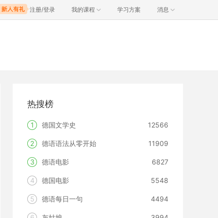
注册/登录
我的课程
学习方案
消息
热搜榜
1
德国文学史
12566
2
德语语法从零开始
11909
3
德语电影
6827
4
德国电影
5548
5
德语每日一句
4494
6
灰姑娘
3994