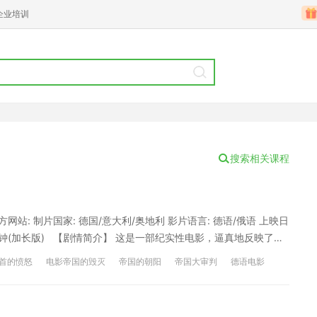
企业培训
搜索相关课程
德语/俄语 上映日
/ 178分钟(加长版) 【剧情简介】 这是一部纪实性电影，逼真地反映了希
红军已经攻入柏林，希特勒和情妇爱娃也躲到了掩体下。爱娃知道自
首的愤怒
电影帝国的毁灭
帝国的朝阳
帝国大审判
德语电影
在她为妹夫向希特勒求情遭拒绝后，她也还是和希特勒一起举办了
德国二战电影
好看的德国电影推荐
推荐几部好看的德国电影
家一起陪着元首殉葬。他共有7个孩子，他和妻子坚决不让自己的孩