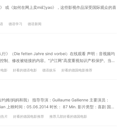
 或《如何在网上卖mi幻yao》，这些影视作品深受国际观众的喜
语
德语学习
德语新闻
ie fetten Jahre sind vorbei）在线观看 声明：音视频均
控制、修改被链接的内容。"沪江网"高度重视知识产权保护。当如
时，请联系我们，我们将依法采取措施移除相关内容或屏蔽相关链
情电影
好看的德语电影
德语娱乐
好看的德国电影推荐
（在线观看）>>> 10部德国爱情电影（在线观看）>>> 10部德国
线观看
德国经典电影
系沪江德语原创内容，转载请注明沪江德语！中文翻译仅代表译者个人
姆/妈妈和我） 指导导演：Guillaume Gallienne 主要演员：
oise Fabian 上映时间：05.06.2014 时长： 87 Min. 影片类型：喜剧 国家/
【影片背景】 《男孩们和吉约姆》是法国喜剧演员圭洛姆•加里尼自
预告片
好看的德国电影推荐
推荐几部好看的德国电影
他的亲身经历。电影用有趣诙谐、不落窠臼的“反向出柜”来讲述真
双周单元，获得2014年法国电影凯撒奖最佳电影、最佳导演、最