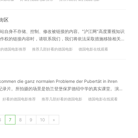
狱，不禁令观众寒噤，而曾有过的单独旅行经历的观众都会感到后
“我希望能看看米克接下来还会做什么疯狂的事。当然，我不太确定
发挥到极致了，第二部的恐怖情节该怎么掌控呢？做到限制级，被
力街区
” 【德国电影推荐专区】 看德国电影，学地道德语，想看德国电影
站自身不存储、控制、修改被链接的内容。"沪江网"高度重视知识
经正式开通，定期为大家推荐优秀的德国电影，并附上在线观看链
作权的链接内容时，请联系我们，我们将依法采取措施移除相关内
ansions（暴力街区/玩命特区/暴力禁区） 指导导演 卡米尔·狄拉玛
看的德国电影推荐
推荐几部好看的德国电影
德国电影在线观看
塔利娜·丹尼斯 上映时间 2014年6月5日(德国) 影片类型 剧情 / 动
pischen Detroit leben in verlassenen Gebäuden aus
len. Weil die Polizei das Verbrechen nicht mehr kontrollieren
t, um die restlichen Bewohner der Stadt zu beschützen. Um eine
kommen die ganz normalen Probleme der Pubertät in ihren
aufzulösen, schließt sich der Polizist Damien Collier (Paul
. 这部电影是一部半纪录片。所拍摄的场景是勃兰登堡保罗德绍中学的真实课堂。演员
das Böse hilft ihm der ehemalige Kriminelle Lino (Parcours-
师。 故事讲的是18岁的乔纳斯被允许到勃兰登堡保罗德绍中学重
genboss Tremaine (RZA) gekidnappt wurde. 【中文简介】 美国底特律
好看的德国电影推荐
推荐几部好看的德国电影
德国电影在线观看
感受到了当着众人的面在黑板上解答数学题的焦虑不安。青春期的
隔离，安置他们在令人闻风丧胆的罪恶禁区“红砖特区”（Brick
酷的大毒枭特里梅因（RZA 饰）为邪恶核心，卧底探员达米安（保罗·
6
7
8
9
10
»
方面，希望离开禁区重过新生活的利诺（大卫·贝利 David Belle
共同敌人，来自不同世界，背景各异的达米安与利诺决定联手对付
学地道德语，想看德国电影的孩子们有福啦，沪江德语论坛【德国电