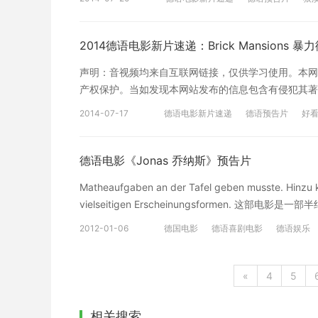
出现后，影片风格急转直下，跌倒血腥绝望的18层地
德国电影在线观看
德国经典电影
怕。日前，导演麦克林恩谈起续拍《狼溪2》时表示，
其他人是不是和我一样想看。因为第一部的剧情已经是
2014德语电影新片速递：Brick Mansions 暴
全球禁播，不得公共场所放映，这个想法倒是很有趣。
声明：音视频均来自互联网链接，仅供学习使用。本网
的孩子们有福啦，沪江德语论坛【德国电影集中营】已
产权保护。当如发现本网站发布的信息包含有侵犯其著
接！ 赶快来观看吧！链接直达请戳我>>
容或屏蔽相关链接。 【影片信息】 影片名称 Brick M
2014-07-17
德语电影新片速递
德语预告片
好
主要演员 保罗·沃克/大卫·贝利/RZA/Gouchy Boy/卡
德国经典电影
作 / 犯罪 国家/地区 法国/加拿大 【德语简介】 In einem dysto
besseren Zeiten nur noch die gefährlichsten Kriminel
德语电影《Jonas 乔纳斯》预告片
kann, hat sie eine riesige Sicherheitszone errichte
Matheaufgaben an der Tafel geben musste. Hinzu 
Gang, die Zugang zu einer Neutronenbombe besitzt, 
vielseitigen Erscheinungsformen
Walker) undercover der Gang an. Beim Kampf gegen 
除了克里斯蒂安·乌蒙，其他都是该学校真实的学生和老
Star David Belle), dessen Freundin vom Dro
2012-01-06
德国电影
德语喜剧电影
德语娱乐
新上课，这是他并成功毕业的最后一次机会。他又再次
罪恶横行，为了保障市民安全，当局将市内最危险的罪犯
德国经典电影
问题也以各种形式展示出来。 Trailer 预告片
Mansions）。在弱肉强食的“红砖特区”内，残暴冷
«
4
5
沃克 Paul Walker 饰）一直希望将他绳之于法。另一
饰），因为女友罗拉被特里梅因掳走而心急如焚。拥有
特里梅因…… 【德国电影推荐专区】 看德国电影，
相关搜索