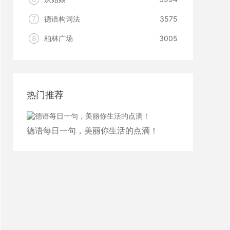
7
德语构词法
3575
8
柏林广场
3005
热门推荐
德语每日一句，美丽你生活的点滴！