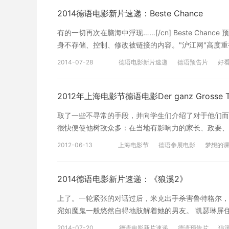
佳男主角、最佳改编剧本和最佳新人处女作五项大奖，并且是
2014德语电影新片速递：Beste Chance
wiederholte Ausruf jeden Abend, ‘Jungs und Guillaum
有的一切再次在脑海中浮现……[/cn] Beste Ch
einer Familie mit drei Söhnen und weil sich seine
身不存储、控制、修改被链接的内容。"沪江网"高度
nur wieder einen Jungen bekam, übernahm er, seine
的链接内容时，请联系我们，我们将依法采取措施移除
lebt Guillaume Jahre später immer noch bei sein
2014-07-28
德语电影新片速递
德语预告片
好
学地道德语，想看德国电影的孩子们有福啦，沪江德语
声：“嗨，小伙们和Guillaume赶紧到桌子前吃饭！”
德国经典电影
国电影，并附上在线观看链接！赶快来观看吧！链接直
个哥哥。但是妈妈总想要个女孩，事情恰恰相反，最后一个
发布的信息包含有侵犯其著作权的链接内容时，请联系
2012年上海电影节德语电影Der ganz Grosse T
期与父母生活在一起，他坚信自己就是个女孩。[/cn
孩子们有福啦，沪江德语论坛【德国电影集中营】已经
取了一些不寻常的手段，并向学生们介绍了对于他们而
接！ 赶快来观看吧！链接直达请戳我>> 本双语文
很快便使他树敌众多：在当地有影响力的家长、政要、
代表译者个人观点，仅供参考。如有不妥之处，欢迎指
何代价希望赶走科赫。但随后，他的学生们却主动……[/
2012-06-13
上海电影节
德语参展电影
梦想的
告片】 声明：音视频均来自互联网链接，仅供学习使
推荐几部好看的德国电影
德国电影在
视知识产权保护。当如发现本网站发布的信息包含有侵
北京德语培训
相关内容或屏蔽相关链接。 本文版权归沪江德语所有
2014德语电影新片速递：《狼溪2》
>>>>>>>>>>
上了。一轮紧张的对话过后，米克出手杀害鲁特格尔，
宛如魔鬼一般悠然自得地肢解着她的男友。 凯瑟琳屏
导演格雷格-麦克林恩抓住了观众酷爱逼真的心理，影
2014-07-20
德语电影新片速递
德语预告片
狼