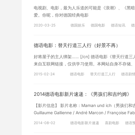
电视剧、电影，最为人乐道的可能是《浪潮》、《黑暗》
爱。你呢，你对德国经典电影
2020-03-25
德国娱乐
德国电影
德语短讯
德
德语电影：替天行道三人行（好景不再）
好将屋子的主人绑架…… [/cn] 德语电影《替天行道三人行》（D
来自互联网链接，仅供学习使用。本网站自身不存储、
发现本网站发布的信息包含有侵犯其著作权的链接内容
2015-02-24
德语电影
替天行道三人行
德语剧
接。 小编推荐： 德语电影专题>>> 10部德语动画电影
推荐几部好看的德国电影
德国电影在
喜剧电影（在线观看）>>> 本双语文章的中文翻译
观点，仅供参考。如有不妥之处，欢迎指正！
2014德语电影新片速递：《男孩们和吉约姆》
【影片信息】 影片名称：Maman und ich（男孩们和吉约
Guillaume Gallienne / André Marcon / Franç
地区：法国主题：喜剧，家庭伦理，成长，找回自我 
2014-08-02
德语电影新片速递
喜剧电影
德语
编自导自演（且一人分饰两角）的处女作，完全取材自
德国电影在线观看
德国经典电影
正尊重性取向的艰难。本片入围第66届戛纳电影节导演