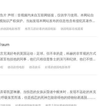
法国2013年全年的票房黑马。 【剧情简介】 [en]Der
e zu Tisch!’ ist für Guillaume prägend. Er ist der Jüngste in
ance 预告片 声明：音视频均来自互联网链接，仅供学习使用。本网站自
 Mutter immer ein Mädchen gewünscht hatte und zuletzt doch
重视知识产权保护。当如发现本网站发布的信息包含有侵犯其著作权
r dominanten Mutter zuliebe, irgendwann die Tochterrolle. So
相关内容或屏蔽相关链接。 【德国电影推荐专区】 看德国电影，
en Eltern und fühlt sich als Frau.[/en][cn]每个晚上妈妈吼叫
看的德国电影推荐
推荐几部好看的德国电影
德国电影在线观看
论坛【德国电影集中营】已经正式开通，定期为大家推荐优秀的德
对于Guillaume来说总是印象深刻，他作为家里最小的男孩上面还有三
达请戳我>> 声明：沪江网高度重视知识产权保护，发现本网站
孩子还是男孩，所以一直视Guillaume当作女孩来养。由于长
我们，我们将做相应处理。
raum
] 【德国电影推荐专区】 看德国电影，学地道德语，想看德国电影的
正式开通，定期为大家推荐优秀的德国电影，并附上在线观看链
言充满好奇的英国运动：足球。但不幸的是，科赫的非常规的方式
章的中文翻译系沪江德语原创内容，转载请注明沪江德语！中文翻译仅
甚至包括他的同事，他们只相信普鲁士的演习和纪律。他们不惜任
正！
cn] 中德文电影简介均来自官方网站介绍，并非对照翻译。 【预
课程
德语剧情电影
德语娱乐
好看的德国电影推荐
用。本网站自身不存储、控制、修改被链接的内容。"沪江网"高度重
线观看
德国经典电影
上海德语培训
德语培训机构
德语网络课程
犯其著作权的链接内容时，请联系我们，我们将依法采取措施移除
，转载请注明沪江德语。 更多上海电影节参展德语影片请戳
弄晕凯瑟琳娜。当惊恐的女孩从昏迷中醒来时，发现不远处的米克
住呼吸落荒而逃，但是残忍的死神怎能容得他的猎物轻易逃脱……
片的前半部分和旅行游记一般的自然，甚至有点枯燥。但是，米克
溪2德语版
好看的德国电影推荐
推荐几部好看的德国电影