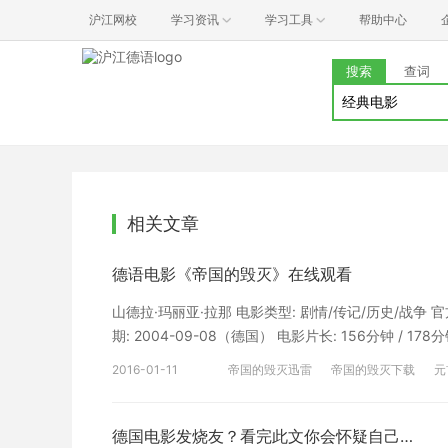
沪江网校
学习资讯
学习工具
帮助中心
搜索
查词
相关文章
德语电影《帝国的毁灭》在线观看
山德拉·玛丽亚·拉那 电影类型: 剧情/传记/历史/战争 官方网站: 制片国家: 德国/意大利/奥地利 影片语言: 
期: 2004-09-08（德国） 电影片长: 156分钟 
特勒人生的最后12天，第三帝国最后的日子。 苏联
2016-01-11
帝国的毁灭迅雷
帝国的毁灭下载
元
己是来陪希特勒一起共赴黄泉的，但她并不后悔。即使
德国电影
德语战争电影
帝国的毁灭
最后一次的婚礼。 希特勒的忠实追随者戈倍尔决心全
德国电影在线观看
德国经典电影
子们在没有帝国的天空
德国电影发烧友？看完此文你会怀疑自己…