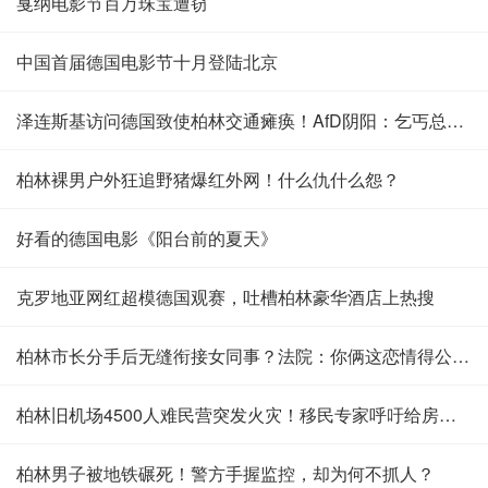
戛纳电影节百万珠宝遭窃
中国首届德国电影节十月登陆北京
泽连斯基访问德国致使柏林交通瘫痪！AfD阴阳：乞丐总统又来了
柏林裸男户外狂追野猪爆红外网！什么仇什么怨？
好看的德国电影《阳台前的夏天》
克罗地亚网红超模德国观赛，吐槽柏林豪华酒店上热搜
柏林市长分手后无缝衔接女同事？法院：你俩这恋情得公开说说……
柏林旧机场4500人难民营突发火灾！移民专家呼吁给房遭网友怒怼
柏林男子被地铁碾死！警方手握监控，却为何不抓人？