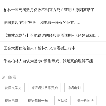
柏林一区死者数月仍收不到官方死亡证明！原因离谱了……
德国掀起“芭比”狂潮！和电影一样火的还有……
【柏林戏剧节】不能错过的经典德语话剧--《约翰&bull;盖勃吕尔&bull;博克曼》
国会大厦仿若着火！柏林灯光节震撼进行中...
千名柏林人自认为是“狗”聚集示威，我是真的理解不能……
热门搜索
德国文学史
德语语法从零开始
德语电影
德国电影
德语每日一句
灰姑娘
德语构词法