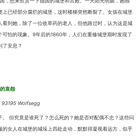
往德国，想来欣赏一下德国的城堡和宫殿。一天阳光明媚，她独
红发女孩爬上已经部分腐烂的城堡，这时楼梯突然断裂了。女孩在城堡
人看到她，除了一位收草药的老人，但他路过时，认为这是城
可怕的现象。9年后的1860年，人们在重修城堡期时发现了
到了安息？
人的哀怨
，93195 Wolfsegg
子。 但究竟是谁死了？怎么死的？她是否对配偶不忠？这些问
服的女人在城堡的城垛上四处走动，默默得凝视着远方，似乎