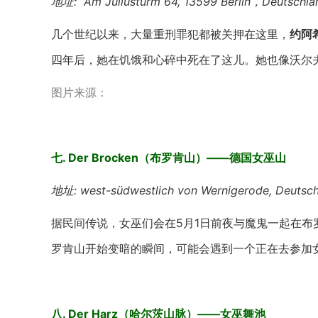
地址: Am Juliusturm 64, 13599 Berlin，Deutschla
几个世纪以来，大量重刑罪犯都被关押在这里，
约阿
四年后，她在饥饿和心碎中死在了这儿。她也像沃尔
图片来源：
七. Der Brocken（布罗肯山）——德国女巫山
地址: west-südwestlich von Wernigerode, Deutsc
据民间传说，女巫们会在5月1日前夜与魔鬼一起在布
罗肯山开始变暗的瞬间，可能会遇到一个正在去参加女巫
八. Der Harz（哈尔茨山脉）——女巫舞池