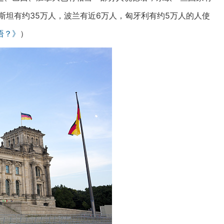
斯坦有约35万人，波兰有近6万人，匈牙利有约5万人的人使
语？》
）