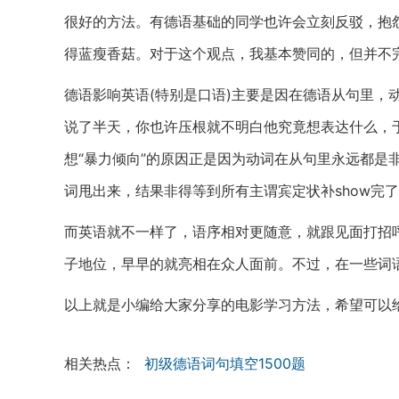
很好的方法。有德语基础的同学也许会立刻反驳，抱
得蓝瘦香菇。对于这个观点，我基本赞同的，但并不
德语影响英语(特别是口语)主要是因在德语从句里，
说了半天，你也许压根就不明白他究竟想表达什么，
想“暴力倾向”的原因正是因为动词在从句里永远都是
词甩出来，结果非得等到所有主谓宾定状补show完
而英语就不一样了，语序相对更随意，就跟见面打招呼一样(he
子地位，早早的就亮相在众人面前。不过，在一些词
以上就是小编给大家分享的电影学习方法，希望可以
相关热点：
初级德语词句填空1500题