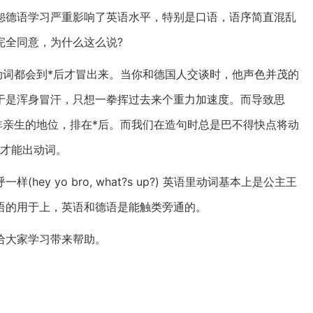
怨德语学习严重影响了英语水平，特别是口语，语序简直混乱
完全同意，为什么这么说?
动词都会到*后才冒出来。当你和德国人交谈时，他声色并茂的
于是浑身冒汗，只想一拳挥过去来个重力加速度。而导致思
非亲生的地位，排在*后。而我们在造句时总是巴不得快点将动
了才能出动词。
y yo bro, what?s up?) 英语里动词基本上是公主王
语的用于上，英语和德语是能触类旁通的。
给大家学习带来帮助。