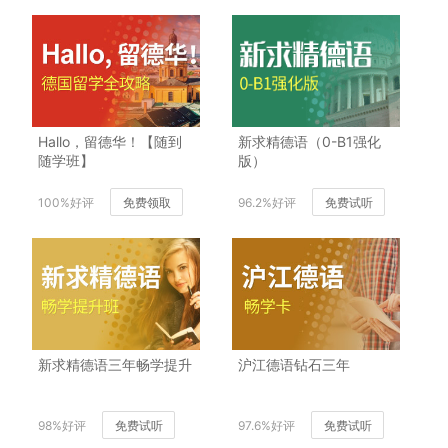
Hallo，留德华！【随到
新求精德语（0-B1强化
随学班】
版）
100%好评
免费领取
96.2%好评
免费试听
新求精德语三年畅学提升
沪江德语钻石三年
98%好评
免费试听
97.6%好评
免费试听