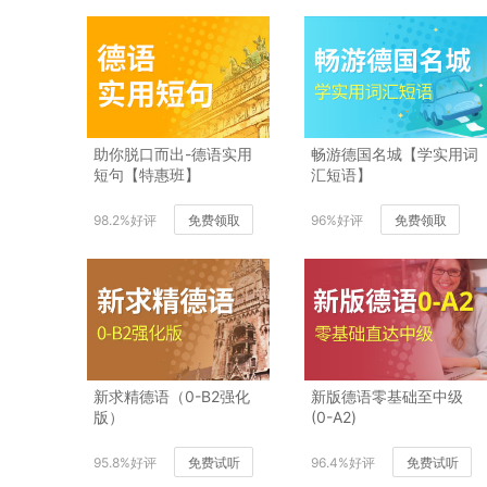
助你脱口而出-德语实用
畅游德国名城【学实用词
短句【特惠班】
汇短语】
98.2%好评
免费领取
96%好评
免费领取
新求精德语（0-B2强化
新版德语零基础至中级
版）
(0-A2)
95.8%好评
免费试听
96.4%好评
免费试听