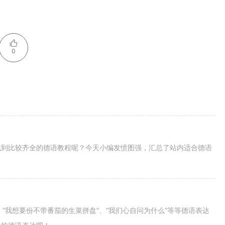
0
找到比较齐全的德语教程呢？今天小编发愤图强，汇总了站内适合德语
”、“我想要份不带番茄的生菜拼盘”、“我扪心自问为什么”等等德语表达