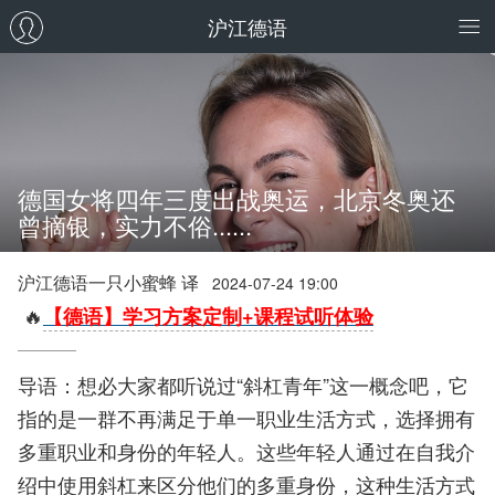
沪江德语
德国女将四年三度出战奥运，北京冬奥还
曾摘银，实力不俗......
沪江德语一只小蜜蜂 译
2024-07-24 19:00
🔥
【德语】学习方案定制+课程试听体验
导语：想必大家都听说过“斜杠青年”这一概念吧，它
指的是一群不再满足于单一职业生活方式，选择拥有
多重职业和身份的年轻人。这些年轻人通过在自我介
绍中使用斜杠来区分他们的多重身份，这种生活方式