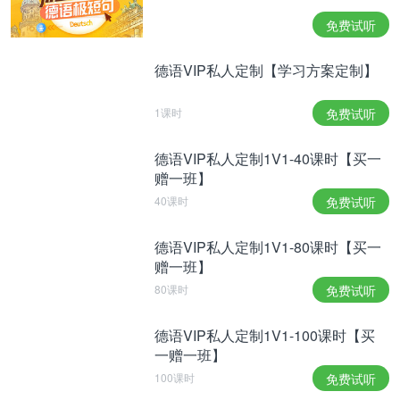
免费试听
但这还不是全部：2022年2月，布格哈特在北京冬奥
会上作为双人雪车的刹车手滑下赛道，并一举夺得银
德语VIP私人定制【学习方案定制】
牌，引起了轰动。这位优秀的运动员毅然决定在疫情
导致的比赛间歇期期间投身冰雪运动。
1课时
免费试听
德语VIP私人定制1V1-40课时【买一
赠一班】
Während dieser Zeit formte sie ihren Körper durch
40课时
免费试听
Cross-Training neu und fand so den idealen Einstieg
in den Bobsport. Trainer und Fachleute waren
德语VIP私人定制1V1-80课时【买一
beeindruckt von ihrer schnellen
赠一班】
Anpassungsfähigkeit und ihrem beeindruckenden
80课时
免费试听
Fortschritt. Der Deutsche Leichtathletik-Verband
德语VIP私人定制1V1-100课时【买
verkündete damals stolz auf seiner Website ihre
一赠一班】
Nominierung durch den Deutschen Olympischen
100课时
免费试听
Sportbund (DOSB).