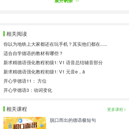
展开剩余
图源：Instagram
Tartanbahn oder Eis: Alexandra Burghardt bekommt
相关阅读
von Olympia nicht genug
你以为地铁上大家都还在玩手机？其实他们都在......
塑胶跑道或者冰面：亚历山德拉·布格哈特对奥运的
适合自学德语的教材有哪些？
追逐永不停歇
新求精德语强化教程初级1: V1 语音总结辅音部分
新求精德语强化教程初级1: V1 元音e，ä
Aber das war noch nicht alles: Im Februar
开心学德语11： 方位
2022
sorgte
Burghardt für
Aufsehen
, als sie bei den
开心学德语3：动词变化
Winterspielen in Peking als Anschieberin im
Zweierbob die
Piste
hinunterfuhr und prompt Silber
相关课程
更多课程
holte. Die Entscheidung, den
Sprung aufs
Eis
zu
wagen
, traf die herausragende Sportlerin
脱口而出的德语极短句
während der pandemiebedingten Wettkampfpause.