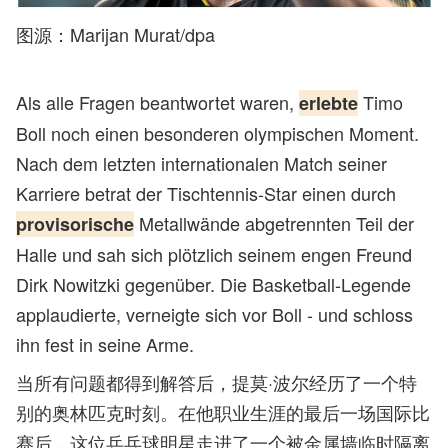
图源：Marijan Murat/dpa
Als alle Fragen beantwortet waren,
Timo
erlebte
Boll noch einen besonderen olympischen Moment.
Nach dem letzten internationalen Match seiner
Karriere betrat der Tischtennis-Star einen durch
Metallwände abgetrennten Teil der
provisorische
Halle und sah sich plötzlich seinem engen Freund
Dirk Nowitzki gegenüber. Die Basketball-Legende
applaudierte, verneigte sich vor Boll - und schloss
ihn fest in seine Arme.
当所有问题都得到解答后，提莫·波尔经历了一个特
别的奥林匹克时刻。在他职业生涯的最后一场国际比
赛后，这位乒乓球明星走进了一个被金属墙临时隔离