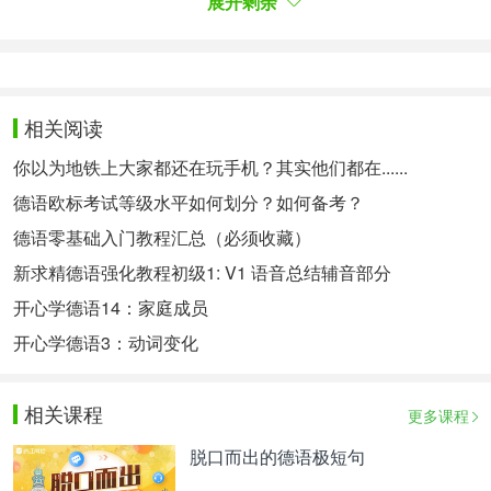
展开剩余
den wir je hatten“, sagte der nicht gerade erfolglose
Bundestrainer Jörg Roßkopf.
在以0：3输给瑞典之后，他在赛场上被情绪“残酷地
相关阅读
压倒”。当6000多名球迷不停地高喊“Timo,
Timo”时，他流下了眼泪，欢呼声始终不息。这个晚
你以为地铁上大家都还在玩手机？其实他们都在......
上的输家成为了众人心中的赢家。德国队主教练约尔
德语欧标考试等级水平如何划分？如何备考？
格·罗斯科普夫说：“他是一个杰出的球员，我们有史
德语零基础入门教程汇总（必须收藏）
以来最伟大的球员。”
新求精德语强化教程初级1: V1 语音总结辅音部分
开心学德语14：家庭成员
Andere mögen höher dekoriert sein als Boll. Sein
开心学德语3：动词变化
großer Traum von der olympischen Einzelmedaille
wurde nie wahr. Doch der 43-Jährige bewahrte sich
相关课程
更多课程
bei allen Höhenflügen seine zutiefst empathische
脱口而出的德语极短句
Art. Er sei nicht nur einer der größten Tischtennis-