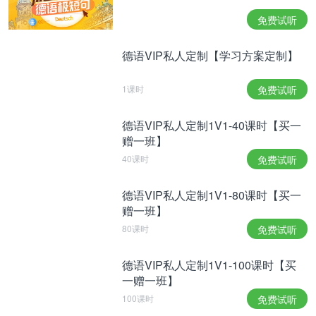
Spieler aller Zeiten, wie sein langjähriger
免费试听
Teamkollege Dimitrij Ovtcharov befand, sondern
„auch ein sehr guter Mensch, der immer sehr viel
德语VIP私人定制【学习方案定制】
gibt.“
1课时
免费试听
波尔奥运会单打奖牌的梦想从未实现。其他人可能比
波尔拥有更高的成就。但这位43岁的选手在他职业生
德语VIP私人定制1V1-40课时【买一
赠一班】
涯的所有高峰中保持了他的同情心。他不仅仅是史上
40课时
免费试听
最伟大的乒乓球运动员之一，正如他多年的队友迪米
特·奥夫洽洛夫所说，他还是
“一个非常好的人，总是
德语VIP私人定制1V1-80课时【买一
非常慷慨。”
赠一班】
80课时
免费试听
Noch heute kann sich Boll in China praktisch nicht
德语VIP私人定制1V1-100课时【买
一赠一班】
frei bewegen. Im Land des Tischtennis als
100课时
免费试听
Deutscher vergöttert zu werden, ist eine wohl kaum