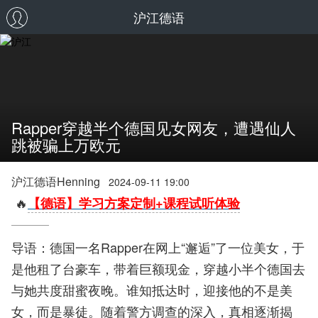
沪江德语
Rapper穿越半个德国见女网友，遭遇仙人
跳被骗上万欧元
沪江德语Henning
2024-09-11 19:00
🔥
【德语】学习方案定制+课程试听体验
导语：德国一名Rapper在网上“邂逅”了一位美女，于
是他租了台豪车，带着巨额现金，穿越小半个德国去
与她共度甜蜜夜晚。谁知抵达时，迎接他的不是美
女，而是暴徒。随着警方调查的深入，真相逐渐揭