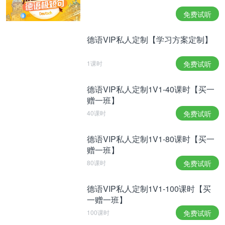
字办事，我毫不留情，车里藏着三公斤货。” „Lass
免费试听
alles laufen auf anderen Namen, denn ich habe kein
德语VIP私人定制【学习方案定制】
Erbarmen. Habe drei Kilo im Wagen.“
他也并非“局子”的生面孔。2021年，多家媒体就报道
1课时
免费试听
了柏林检察机关对Deniz的调查，因为他涉嫌欺骗另
德语VIP私人定制1V1-40课时【买一
一位哈圈同事，45岁的Rapper Bushido的钱。
赠一班】
根据RTL等媒体的报道，诈骗者在几个月的时间内，
40课时
免费试听
以Bushido的名义，并在他不曾察觉的情况下，从他
德语VIP私人定制1V1-80课时【买一
的私人账户上扣款后在线上购物网站Zalando订购了
赠一班】
数百个包裹，并配送到了不同的地址。
80课时
免费试听
德语VIP私人定制1V1-100课时【买
一赠一班】
100课时
免费试听