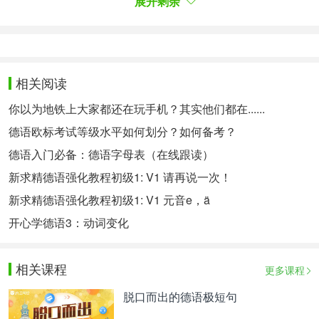
展开剩余
而据警方称，Deniz在做某些不可描述的事情时，也
有着“金钱崇拜”的癖好。
由此看来，似乎这个黑帮大佬对Deniz非常熟悉，甚
至了解他独特的趣味？莫非二人是相爱相杀？
相关阅读
你以为地铁上大家都还在玩手机？其实他们都在......
德语欧标考试等级水平如何划分？如何备考？
哈圈恩仇录？
德语入门必备：德语字母表（在线跟读）
也许有这种可能，因为幕后黑手也是一位哈人——现
新求精德语强化教程初级1: V1 请再说一次！
已被羁押的24岁柏林Rapper， AKA Hayat（本名：
新求精德语强化教程初级1: V1 元音e，ä
Erdem A.）。根据媒体报道，两位哈圈同事之间存
开心学德语3：动词变化
在着经济纠纷，Deniz还欠着Hayat几万欧元的债
务，且他似乎根本不打算偿还。
相关课程
更多课程
虽然不能武断地说受害者有罪，但这位穿越小半个德
国约网友的Patron 61，在哈圈早就因自曝犯罪行为
脱口而出的德语极短句
而引起关注。在一首歌中，他曾夸口说：“用别人名