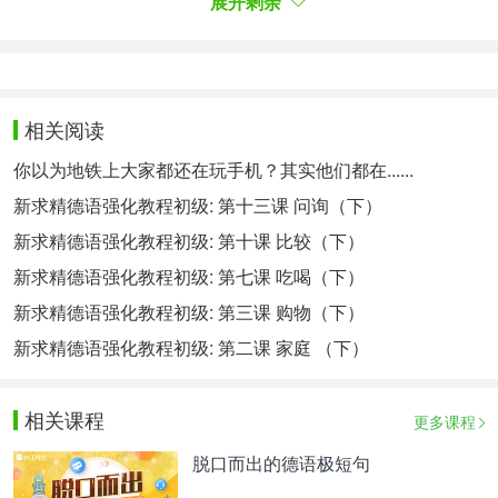
Montag,
Dienstag,
am
am
展开剩余
am ...
C Zeitangabe
Punkt - kurz vor - kurz nach - gegen
* Wann hast du einen Termin beim Arzt?
相关阅读
+ Punkt elf.
* Wann gehst du zum Arzt?
你以为地铁上大家都还在玩手机？其实他们都在......
+ Kurz vor elf.
新求精德语强化教程初级: 第十三课 问询（下）
* Wann untersucht dich der Arzt?
新求精德语强化教程初级: 第十课 比较（下）
+ Kurz nach elf.
* Und wann bist du fertig?
新求精德语强化教程初级: 第七课 吃喝（下）
+ Gegen halb zwölf.
新求精德语强化教程初级: 第三课 购物（下）
本教程内容来自《新求精德语强化教程初级I》，仅
新求精德语强化教程初级: 第二课 家庭 （下）
供学习交流，请勿用于任何商业用途。
沪江网高度重视知识产权保护，发现本网站发布的信
相关课程
更多课程
息包含有侵犯其著作权的链接内容时，请联系我们，
脱口而出的德语极短句
我们将做相应处理。