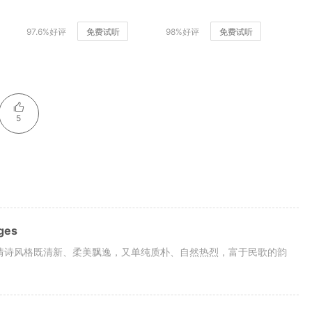
97.6%好评
免费试听
98%好评
免费试听
5
ges
.他的爱情诗风格既清新、柔美飘逸，又单纯质朴、自然热烈，富于民歌的韵