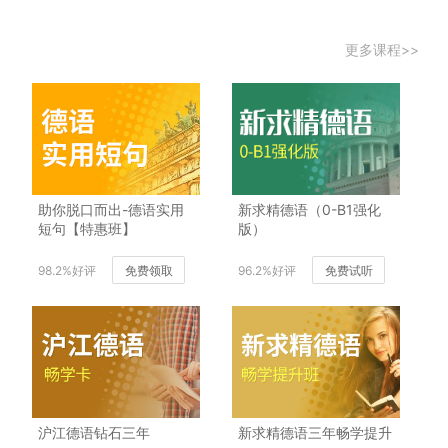
更多课程>>
助你脱口而出-德语实用
新求精德语（0-B1强化
短句【特惠班】
版）
98.2%好评
免费领取
96.2%好评
免费试听
沪江德语钻石三年
新求精德语三年畅学提升