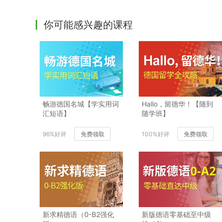
你可能感兴趣的课程
畅游德国名城【学实用词
Hallo，留德华！【随到
汇短语】
随学班】
96%好评
免费领取
100%好评
免费领取
新求精德语（0-B2强化
新版德语零基础至中级