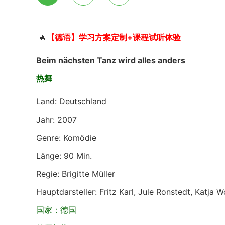
🔥
【德语】学习方案定制+课程试听体验
Beim nächsten Tanz wird alles anders
热舞
Land: Deutschland
Jahr: 2007
Genre: Komödie
Länge: 90 Min.
Regie: Brigitte Müller
Hauptdarsteller: Fritz Karl, Jule Ronstedt, Katj
国家：德国