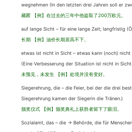
wegnehmen (In den letzten drei Jahren soll er zwe
藏匿 【例】在过去的三年中他盗取了200万欧元。
auf lange Sicht – für eine lange Zeit; langfristig (Ö
长期 【例】油价长期居高不下。
etwas ist nicht in Sicht – etwas kann (noch) nich
(Eine Verbesserung der Situation ist nicht in Sicht
未预见，未发生 【例】处境并没有变好。
Siegerehrung, die – die Feier, bei der die drei b
Siegerehrung kamen der Siegerin die Tränen.)
颁奖仪式 【例】颁奖典礼上获胜者留下了眼泪。
Sozialamt, das – die → Behörde, die für Mensche