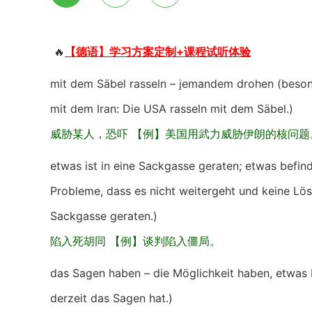
🔥
【德语】学习方案定制+课程试听体验
mit dem Säbel rasseln – jemandem drohen (besond
mit dem Iran: Die USA rasseln mit dem Säbel.)
威胁某人，恐吓 【例】美国用武力威胁伊朗的核问题
etwas ist in eine Sackgasse geraten; etwas befin
Probleme, dass es nicht weitergeht und keine Lö
Sackgasse geraten.)
陷入死胡同 【例】谈判陷入僵局。
das Sagen haben – die Möglichkeit haben, etwas 
derzeit das Sagen hat.)