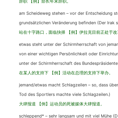
辞职 【例】部长年末辞职。
am Scheideweg stehen – vor der Entscheidung ste
grundsätzlichen Veränderung befinden (Der Irak 
站在十字路口，面临抉择 【例】伊拉克目前正处于改
etwas steht unter der Schirmherrschaft von jema
von einer wichtigen Persönlichkeit oder Einrichtu
unter der Schirmherrschaft des Bundespräsidente
在某人的支持下 【例】活动在总理的支持下举办。
jemand/etwas macht Schlagzeilen – so, dass über
Tod des Sportlers machte viele Schlagzeilen.)
大肆报道 【例】运动员的死被媒体大肆报道。
schleppend* – sehr langsam und mit viel Mühe (