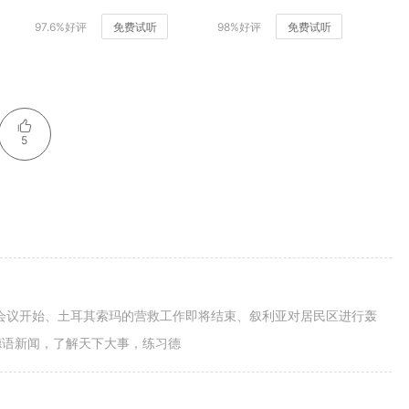
97.6%好评
免费试听
98%好评
免费试听
5
桌会议开始、土耳其索玛的营救工作即将结束、叙利亚对居民区进行轰
德语新闻，了解天下大事，练习德