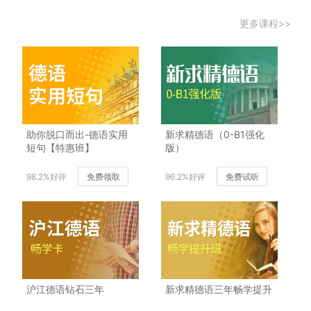
更多课程>>
助你脱口而出-德语实用
新求精德语（0-B1强化
短句【特惠班】
版）
98.2%好评
免费领取
96.2%好评
免费试听
沪江德语钻石三年
新求精德语三年畅学提升