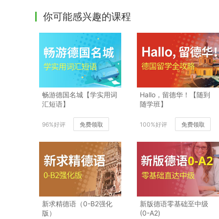
你可能感兴趣的课程
畅游德国名城【学实用词
Hallo，留德华！【随到
汇短语】
随学班】
96%好评
免费领取
100%好评
免费领取
新求精德语（0-B2强化
新版德语零基础至中级
版）
(0-A2)