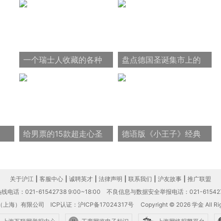
一个瑞士人收藏的各种
盘点德国圣诞集市上的
无名设计
美味小吃
给男票的15款超走心圣
德语版《小王子》经典
诞礼物
语录七则
关于沪江
|
客服中心
|
诚聘英才
|
法律声明
|
联系我们
|
沪友故事
|
推广联盟
电话：021-61542738 9:00~18:00
不良信息与数据安全举报电话：021-61542
（上海）有限公司
ICP认证：沪ICP备17024317号
Copyright © 2026 学金 All Rig