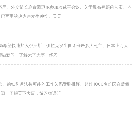
警察局、外交部长施泰因迈尔参加核裁军会议、关于散布裸照的法案、内
、巴西里约热内卢发生冲突。天天
当局希望快速加入俄罗斯、伊拉克发生自杀袭击多人死亡、日本上万人
德语新闻，了解天下大事，练习
态、德铁和普法拉可能的工作关系受到批评、超过1000名难民在蓝佩
新闻，了解天下大事，练习德语听