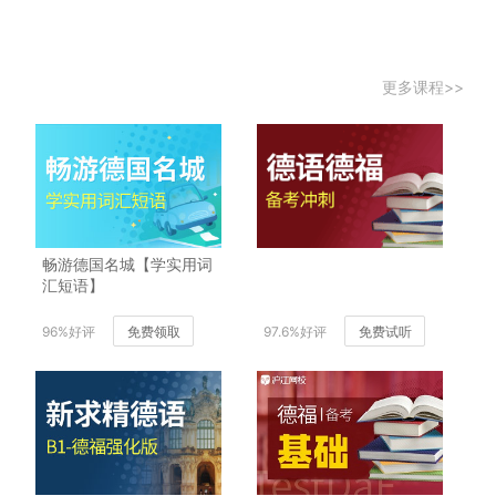
更多课程>>
畅游德国名城【学实用词
汇短语】
96%好评
免费领取
97.6%好评
免费试听