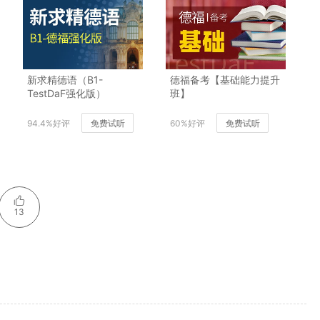
新求精德语（B1-
德福备考【基础能力提升
TestDaF强化版）
班】
94.4%好评
免费试听
60%好评
免费试听
13