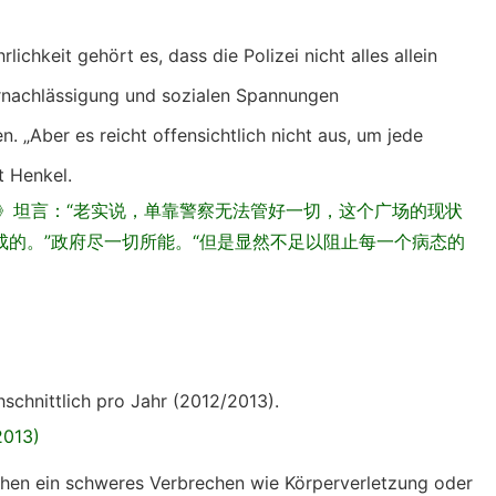
ichkeit gehört es, dass die Polizei nicht alles allein
ernachlässigung und sozialen Spannungen
. „Aber es reicht offensichtlich nicht aus, um jede
nt Henkel.
》坦言：“老实说，单靠警察无法管好一切，这个广场的现状
的。”政府尽一切所能。“但是显然不足以阻止每一个病态的
chschnittlich pro Jahr (2012/2013).
013)
ehen ein schweres Verbrechen wie Körperverletzung oder