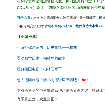
柏林绿盟希望增加警察人数。贝内迪克特力士（32岁）因
CDU党员）说道：“糟糕的是这里警力的增加只是敷
特别说明：
本文中文翻译部分系沪江翻译社德语组供稿，译
己的专属交流社团"
爱翻不凡翻译社
"哦，
戳我直达大本营>>
【小编推荐】
小编带你游德国：历史重镇——柏林
看动画学历史：柏林墙的故事
经典德国电影：柏林苍穹下
想去德国旅游？学几句德语应应着吧！
hot
本双语文章的中文翻译系沪江德语原创内容，转载请
有不妥之处，欢迎指正！