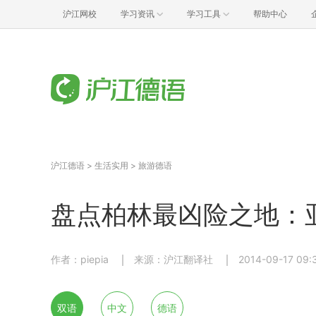
沪江网校
学习资讯
学习工具
帮助中心
沪江德语
>
生活实用
>
旅游德语
盘点柏林最凶险之地：
作者：piepia
来源：沪江翻译社
2014-09-17 09:
双语
中文
德语