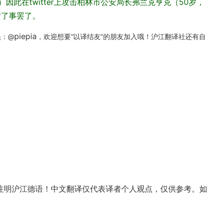
此在twitter上攻击柏林市公安局长弗兰克亨克（50岁，
衍了事罢了。
piepia
员：@
，欢迎想要“以译结友”的朋友加入哦！沪江翻译社还有自
注明沪江德语！中文翻译仅代表译者个人观点，仅供参考。如