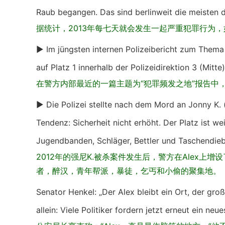
Raub begangen. Das sind berlinweit die meisten d
据统计，2013年每七天就会发生一起严重犯罪行为
► Im jüngsten internen Polizeibericht zum Thema „
auf Platz 1 innerhalb der Polizeidirektion 3 (Mitte
在警方内部最近的一篇主题为“犯罪频发之地”报告
► Die Polizei stellte nach dem Mord an Jonny K. 
Tendenz: Sicherheit nicht erhöht. Der Platz ist we
Jugendbanden, Schläger, Bettler und Taschendie
2012年的强尼K.被杀案件发生后，警方在Alex
者，醉汉，青年帮派，暴徒，乞丐和小偷的聚集地。
Senator Henkel: „Der Alex bleibt ein Ort, der gro
allein: Viele Politiker fordern jetzt erneut ein ne