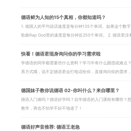
德语鲜为人知的15个真相，你都知道吗？
1. 德国人的平均说话速度是每分钟135个单词。如果这个数
歌曲Rap God里的速度是每分钟近250个单词。 2. 德语里
快看！德语君现身询问你的学习需求啦
学德语的同学都需要些什么资料？学习中有什么困惑或难点？
系方式哦，说不定德语君会打电话给你，直接询问你的需求
德国妹子教你说德语 02-你叫什么？来自哪里？
德语入门难吗？德语好学吗？自学德语的入门课程有哪些？
教学，再也不怕学不好不地道了！
德语好声音推荐: 德语王老急