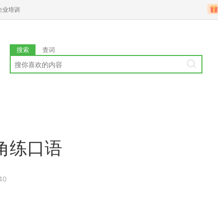
企业培训
搜索
查词
角练口语
40