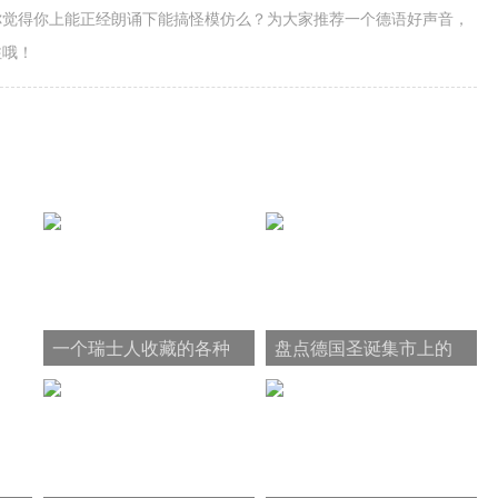
你觉得你上能正经朗诵下能搞怪模仿么？为大家推荐一个德语好声音，
注哦！
一个瑞士人收藏的各种
盘点德国圣诞集市上的
无名设计
美味小吃