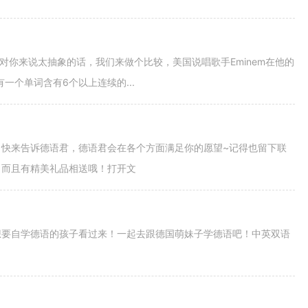
字对你来说太抽象的话，我们来做个比较，美国说唱歌手Eminem在他的
没有一个单词含有6个以上连续的...
快来告诉德语君，德语君会在各个方面满足你的愿望~记得也留下联
，而且有精美礼品相送哦！打开文
想要自学德语的孩子看过来！一起去跟德国萌妹子学德语吧！中英双语