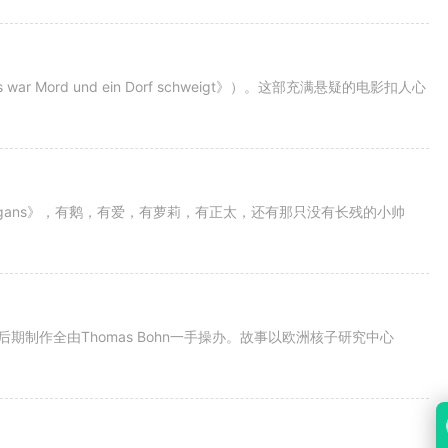
ord und ein Dorf schweigt》）。这部充满悬疑的电影扣人心
achtsgans》，有鹅，有爱，有萝莉，有正太，还有那只没有长残的小帅
和后期制作全由Thomas Bohn一手操办。故事以欧洲核子研究中心