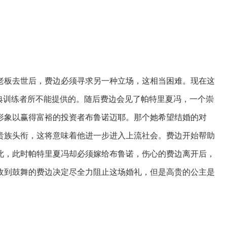
老板去世后，费边必须寻求另一种立场，这相当困难。现在这
典训练者所不能提供的。随后费边会见了帕特里夏冯，一个崇
形象以赢得富裕的投资者布鲁诺迈耶。那个她希望结婚的对
贵族头衔，这将意味着他进一步进入上流社会。费边开始帮助
此，此时帕特里夏冯却必须嫁给布鲁诺，伤心的费边离开后，
收到鼓舞的费边决定尽全力阻止这场婚礼，但是高贵的公主是