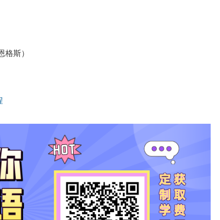
和恩格斯）
程