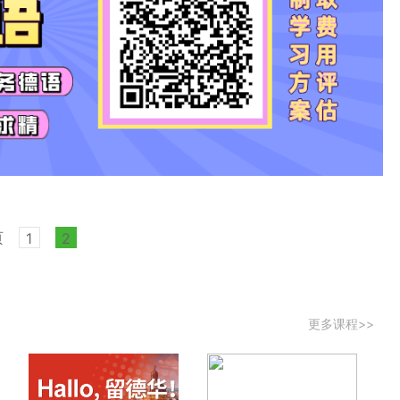
页
1
2
更多课程>>