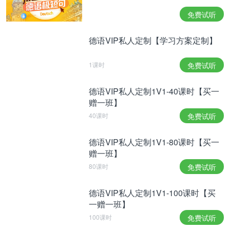
Verbindung gebracht wird. Und je schöner eine
免费试听
Fußgängerzone ist, je geeigneter, adäquater, der
Aufenthaltsraum, umso mehr Menschen kommen
德语VIP私人定制【学习方案定制】
zum Einkaufen in die Stadt. Es wird Kaufkraft
1课时
免费试听
geschaffen, generiert. Eine interessante
Fußgängerzone besteht nach Ansicht von Christa
德语VIP私人定制1V1-40课时【买一
Reicher aber nicht nur aus Geschäften. Sie muss
赠一班】
auch anderes bieten:
40课时
免费试听
„Gut ist, wenn Fußgänger möglichst viel Platz haben
德语VIP私人定制1V1-80课时【买一
und wenn neben dem Laufen auch andere
赠一班】
Aktivitäten dort für alle, also für die Öffentlichkeit,
80课时
免费试听
stattfinden können. Zum Beispiel, dass es mal auch
德语VIP私人定制1V1-100课时【买
‘n Straßenfest, ‘ne kleinere Veranstaltung, was auch
一赠一班】
immer geben kann.“
100课时
免费试听