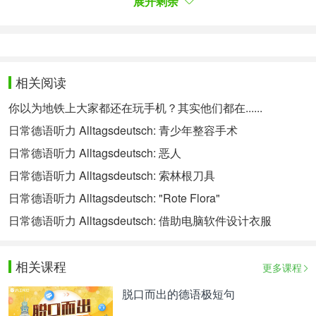
展开剩余
meint Christa Reicher:
„Man muss gucken, wie man sich positioniert. Und
das Thema öffentlicher Raum und Fußgängerzone
相关阅读
ist eine wichtige Visitenkarte einer Stadt. Und diese
你以为地铁上大家都还在玩手机？其实他们都在......
Visitenkarte muss ich nutzen, zum einen, um
Kaufkraft zu generieren, und zum anderen auch, um
日常德语听力 Alltagsdeutsch: 青少年整容手术
einen adäquaten Aufenthaltsraum für die
日常德语听力 Alltagsdeutsch: 恶人
Bevölkerung, also für die Bewohner und
日常德语听力 Alltagsdeutsch: 索林根刀具
Bewohnerinnen, zu schaffen.“
日常德语听力 Alltagsdeutsch: "Rote Flora"
Beim Thema „Nutzung des öffentlichen Raums“
日常德语听力 Alltagsdeutsch: 借助电脑软件设计衣服
müssen sich Stadtplaner positionieren, sie müssen
eine klare Meinung dazu haben. Denn
相关课程
更多课程
Fußgängerzonen sind – im übertragenen Sinn –
脱口而出的德语极短句
eine Visitenkarte, also etwas, das mit der Stadt in