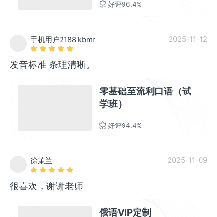
好评96.4%
2025-11-12
手机用户2188ikbmr
发音标准 条理清晰。
零基础至流利口语（试
学班）
好评94.4%
2025-11-09
徐茉兰
很喜欢，谢谢老师
俄语VIP定制