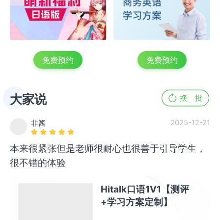
免费预约
免费预约
免费预约
免费预约
免费预约
免费预约
免费预约
免费预约
免费预约
免费预约
免费预约
免费预约
免费预约
免费预约
免费预约
免费预约
免费预约
免费预约
大家说
2025-12-21
非酱
本来很紧张但是老师很耐心也很善于引导学生，
很不错的体验
Hitalk口语1V1【测评
+学习方案定制】