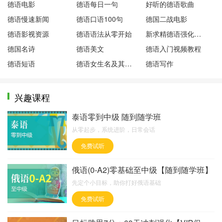
德语电影
德语每日一句
好听的德语歌曲
德语慢速新闻
德语口语100句
德国二战电影
德语影视资源
德语语法从零开始
新求精德语强化教程学习
德国名诗
德语美文
德语入门视频教程
德语短语
德语女生名及其含义
德语写作
兴趣课程
泰语零到中级 随到随学班
从零起步，系统进阶，日常会话
免费试听
俄语(0-A2)零基础至中级【随到随学班】
先定个小目标，助你打好俄语基础
免费试听