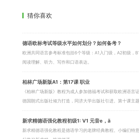
猜你喜欢
德语欧标考试等级水平如何划分？如何备考？
欧洲共同语言参考标准包括6个等级：A1入门级，A2初级，B
阅读理解、听力、写作和口语表达。
柏林广场新版A1：第17课 职业
《柏林广场新版》教程为成人参加德福考试和获取欧洲语言
德国朗式出版社倾力打造，同济大学出版社引进。第十课主题：ich a
新求精德语强化教程初级1: V1 元音e，ä
新求精德语强化教程是德语学习的老牌经典教程。小编们特