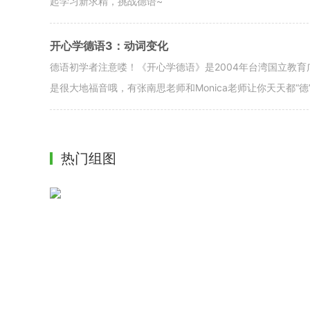
起学习新求精，挑战德语~
开心学德语3：动词变化
德语初学者注意喽！《开心学德语》是2004年台湾国立教
是很大地福音哦，有张南思老师和Monica老师让你天天都“德
热门组图