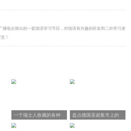
育广播电台推出的一套德语学习节目，对德语有兴趣的听友和二外学习者
”意！
一个瑞士人收藏的各种
盘点德国圣诞集市上的
无名设计
美味小吃