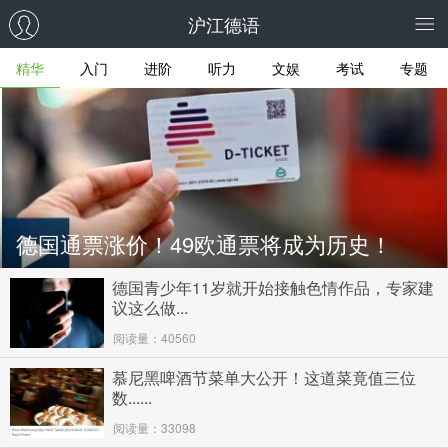
沪江德语
精华
入门
进阶
听力
文娱
考试
专题
德国通票涨价！49欧通票将成为历史！
德国青少年11岁就开始接触色情作品，专家建
议这么做...
阅读量：40560
慕尼黑啤酒节菜单大公开！这道菜竟值三位
数......
阅读量：33098