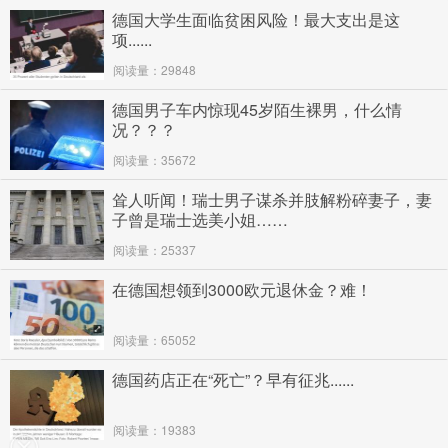
德国大学生面临贫困风险！最大支出是这
项......
阅读量：29848
德国男子车内惊现45岁陌生裸男，什么情
况？？？
阅读量：35672
耸人听闻！瑞士男子谋杀并肢解粉碎妻子，妻
子曾是瑞士选美小姐……
阅读量：25337
在德国想领到3000欧元退休金？难！
阅读量：65052
德国药店正在“死亡”？早有征兆......
阅读量：19383