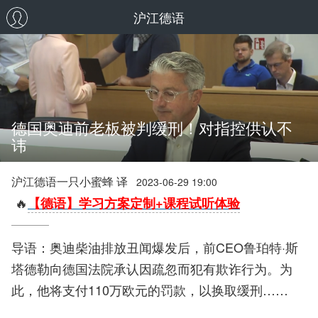
沪江德语
德国奥迪前老板被判缓刑！对指控供认不
讳
沪江德语一只小蜜蜂 译
2023-06-29 19:00
🔥
【德语】学习方案定制+课程试听体验
导语：奥迪柴油排放丑闻爆发后，前CEO鲁珀特·斯
塔德勒向德国法院承认因疏忽而犯有欺诈行为。为
此，他将支付110万欧元的罚款，以换取缓刑……