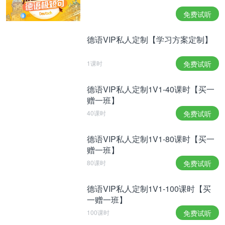
免费试听
Hatz und der Ingenieur gestanden, Motoren
manipuliert zu haben. Dabei wurden laut Anklage
德语VIP私人定制【学习方案定制】
gesetzliche Abgaswerte zwar auf dem Prüfstand,
aber nicht auf der Straße eingehalten. Stadler
1课时
免费试听
hingegen werden keine aktiven Manipulationen
德语VIP私人定制1V1-40课时【买一
vorgeworfen. Er soll es nach dem Auffliegen des
赠一班】
Skandals in den USA allerdings versäumt haben,
40课时
免费试听
den Verkauf der manipulierten Autos in Deutschland
德语VIP私人定制1V1-80课时【买一
zu stoppen.
赠一班】
哈茨和该工程师承认他们在发动机上动了手脚。根据
80课时
免费试听
控告，这些汽车的废气排放值在测试时是合法的，但
真正上路后却是另一番光景。另一方面，斯塔德勒虽
德语VIP私人定制1V1-100课时【买
一赠一班】
没有被指控蓄意操纵废气排放值，但他被指控在这一
100课时
免费试听
丑闻在美国曝光后玩忽职守，没有停止在德国销售这