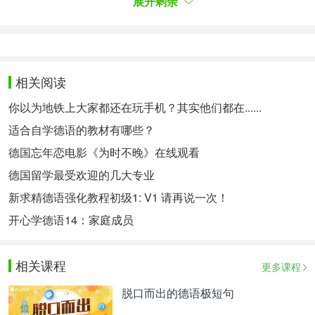
展开剩余
Nach mehr als zweieinhalb Jahren Prozessdauer
hatte das Gericht den Angeklagten im März einen
Deal vorgeschlagen: Bei Geständnissen werde es
Bewährungsstrafen mit Geldauflagen geben, dann
相关阅读
müsse niemand ins Gefängnis. Die drei Männer
你以为地铁上大家都还在玩手机？其实他们都在......
räumten
die Tatvorwürfe daraufhin vollumfänglich
适合自学德语的教材有哪些？
ein
.
德国忘年恋电影《为时不晚》在线观看
经过超两年半的审理后，法院在3月向被告提出了一
德国留学最受欢迎的几大专业
个协议：只要认罪，可获得缓刑，并交付罚款，这样
新求精德语强化教程初级1: V1 请再说一次！
就不用入狱。这三人随后完全承认了这些指控。
开心学德语14：家庭成员
Vorrichtung
manipulierte
Abgaswerte
相关课程
更多课程
用设备操纵的废气排放值
脱口而出的德语极短句