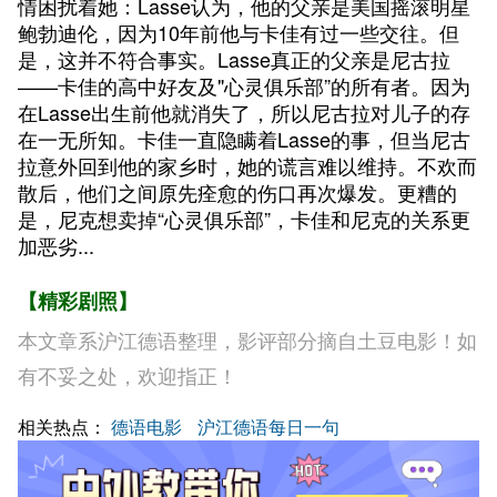
情困扰着她：Lasse认为，他的父亲是美国摇滚明星
鲍勃迪伦，因为10年前他与卡佳有过一些交往。但
是，这并不符合事实。Lasse真正的父亲是尼古拉
——卡佳的高中好友及"心灵俱乐部”的所有者。因为
在Lasse出生前他就消失了，所以尼古拉对儿子的存
在一无所知。卡佳一直隐瞒着Lasse的事，但当尼古
拉意外回到他的家乡时，她的谎言难以维持。不欢而
散后，他们之间原先痊愈的伤口再次爆发。更糟的
是，尼克想卖掉“心灵俱乐部”，卡佳和尼克的关系更
加恶劣...
【精彩剧照】
本文章系沪江德语整理，影评部分摘自土豆电影！如
有不妥之处，欢迎指正！
相关热点：
德语电影
沪江德语每日一句