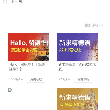
下一页
2
更多课程>>
Hallo，留德华！【随到
新求精德语（A2-B2强化
随学班】
版）
100%好评
免费领取
97%好评
免费试听