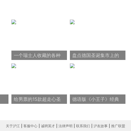
一个瑞士人收藏的各种
盘点德国圣诞集市上的
无名设计
美味小吃
给男票的15款超走心圣
德语版《小王子》经典
诞礼物
语录七则
关于沪江
|
客服中心
|
诚聘英才
|
法律声明
|
联系我们
|
沪友故事
|
推广联盟