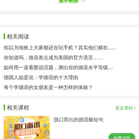
展开剩余
Dummbacke
蠢脸颊（蠢一脸）
说人家话痨的
相关阅读
Labertasche
话包
你以为地铁上大家都还在玩手机？其实他们都在......
Tratschtante
长舌阿姨
你知道吗，德语差点成为美国的官方语言……
Plappermaul
话多嘴（对，就是用来形容问你有没有
如何用一道看图说话题，测出你的德语水平等级....
男票啥时结婚啥时要小孩的那些七姑八姨的）
德国人如是说：学德语的十大理由
有个学德语的女朋友是一种怎样的体验？
说人家是撸瑟的
相关课程
更多课程
首当其冲的当然是：
Loser
，说的时候来点德语强调
就是了。
脱口而出的德语极短句
Verlierer
就是失败者的意思
免费试听