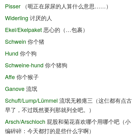
Pisser
（呃正在尿尿的人算什么意思……）
Widerling
讨厌的人
Ekel/Ekelpaket
恶心的（…包裹）
Schwein
你个猪
Hund
你个狗
Schweine-hund
你个猪狗
Affe
你个猴子
Ganove
流氓
Schuft/Lump/Lümmel
流氓无赖瘪三（这仨都有点古
早了，不过既然要列那就列全吧。）
Arsch/Arschloch
屁股和菊花喜欢哪个用哪个吧（小
编碎碎：今天都打的是些什么字啊）