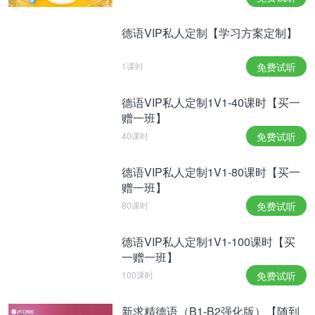
Warmduscher
只洗热水澡的（小编碎碎：谁不是
啊）
德语VIP私人定制【学习方案定制】
Schwachmatt
弱货
1课时
免费试听
Lusche
没救的
德语VIP私人定制1V1-40课时【买一
Schlappschwanz
软尾巴
赠一班】
Angsthase
胆小鬼，懦夫
40课时
免费试听
Hosenscheißer
粑粑拉裤子里的
德语VIP私人定制1V1-80课时【买一
赠一班】
Bangebüx
胆小的裤子
80课时
免费试听
Taugenichts/Nichtsnutz
废物，饭桶，毫无用处
德语VIP私人定制1V1-100课时【买
Langweiler
无聊的人
一赠一班】
Stubenhocker
宅男/宅女
100课时
免费试听
Trantüte
磨叽的人
新求精德语（B1-B2强化版）【随到