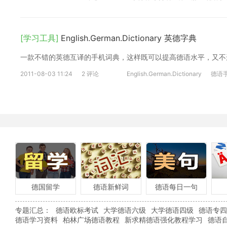
[学习工具]
English.German.Dictionary 英德字典
一款不错的英德互译的手机词典，这样既可以提高德语水平，又不
2011-08-03 11:24
2 评论
English.German.Dictionary
德语
德国留学
德语新鲜词
德语每日一句
专题汇总：
德语欧标考试
大学德语六级
大学德语四级
德语专四
德语学习资料
柏林广场德语教程
新求精德语强化教程学习
德语