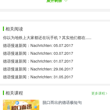
展开剩余
USA, Sergej Kisljak, diskutiert, heißt es unter
Berufung auf Geheimdienstkreise. Kushner ist laut
US-Medienberichten in der Affäre um eine mögliche
russische Einflussnahme auf die US-Wahl ins Visier
相关阅读
der Bundespolizei FBI geraten. Der 36-Jährige ist
你以为地铁上大家都还在玩手机？其实他们都在......
mit Trumps Tochter Ivanka verheiratet und berät
德语慢速新闻：Nachrichten: 05.07.2017
seinen Schwiegervater in innen- und
德语慢速新闻：Nachrichten: 03.07.2017
außenpolitischen Fragen.
德语慢速新闻：Nachrichten: 01.07.2017
德语慢速新闻：Nachrichten: 29.06.2017
Hunderte Palästinenser in israelischer Haft
德语慢速新闻：Nachrichten: 31.05.2017
beenden Hungerstreik:
Nach fast sechs Wochen haben hunderte
相关课程
更多课程
palästinensische Häftlinge in israelischen
脱口而出的德语极短句
Gefängnissen ihren Hungerstreik beendet. Die