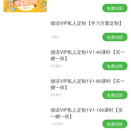
Protestaktion für bessere Haftbedingungen wurde
免费试听
nach einer Vereinbarung zwischen Vertretern der
Gefangenen und den israelischen Behörden
德语VIP私人定制【学习方案定制】
gestoppt. Eine Sprecherin der israelischen
1课时
免费试听
Gefängnisbehörde bestätigte das Ende der Aktion.
德语VIP私人定制1V1-40课时【买一
赠一班】
Früherer US-Präsidentenberater Brzezinski
40课时
免费试听
gestorben:
德语VIP私人定制1V1-80课时【买一
Der Berater des früheren US-Präsidenten Jimmy
赠一班】
Carter, Zbigniew Brzezinski, ist tot. Er starb im Alter
80课时
免费试听
von 89 Jahren in Falls Church im US-Bundesstaat
Virginia, wie seine Tochter mitteilte. Der
德语VIP私人定制1V1-100课时【买
polnischstämmige Politologe galt als wichtiger
一赠一班】
100课时
免费试听
Experte für die Außenpolitik der USA. Bekannt