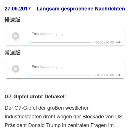
27.05.2017 – Langsam gesprochene Nachrichten
慢速版
- Error happens ╥﹏╥
-
00:00
/
00:00
常速版
- Error happens ╥﹏╥
-
00:00
/
00:00
G7-Gipfel droht Debakel:
Der G7-Gipfel der großen westlichen
Industriestaaten droht wegen der Blockade von US-
Präsident Donald Trump in zentralen Fragen im