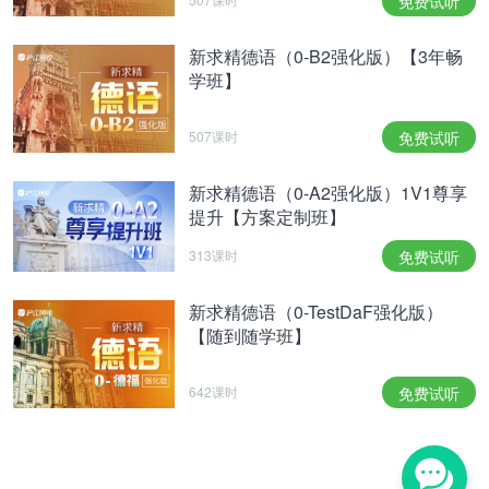
免费试听
图源：
新求精德语（0-B2强化版）【3年畅
学班】
此外，
私人空间受到侵犯（weniger Privatspähre
也让一些当地居民苦不堪言——到处是拍照
haben）
507课时
免费试听
的游客，常常还会有游客在没有经过允许的情况下闯
新求精德语（0-A2强化版）1V1尊享
入居民的私人花园甚至是房间里，这影响了居民的正
提升【方案定制班】
常生活。为此，一些居民的房子前立起了“请勿进
313课时
免费试听
入”的标牌或者拉起塑料绳将房屋隔离开。一对当地
老夫妇说“
如果我们不用绳索把庭院隔离开，游客就
新求精德语（0-TestDaF强化版）
已经坐进庭院里的长凳上了，有的甚至还擅自在这里
【随到随学班】
”。一些中国游客甚至给这里的人们留下了
做起饭来
642课时
免费试听
如是印象：“
当地居民举行的葬礼他们也会凑过去观
看和拍照，
他们好像觉得葬礼像是在作秀一样。”