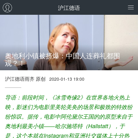
沪江德语
奥地利小镇被挤爆：中国人连葬礼都围
观？！
沪江德语雨齐 原创
2020-01-13 19:00
导语：前段时间，《冰雪奇缘2》在世界各地火热上
映，影迷们为电影里美轮美奂的场景和极致的特效纷
纷惊叹。据传，电影中阿伦黛尔王国的的原型来自于
奥地利最美小镇——哈尔施塔特（Hallstatt），于
是，这个本就在Instagram和亚洲社交媒体上十分热