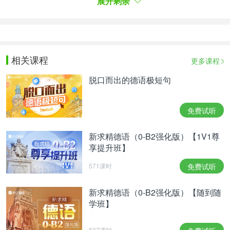
展开剩余
音。有居民称：“
有的游客天一亮就出来了，有的则
是大半夜还在拍照，我们已经没法正常使用自家的阳
。”因为这
台了，随时可能有用来拍照的无人机飞过
些问题的存在，在小镇许多地方都立着“请安静”的中
相关课程
更多课程
英双语指示牌。
脱口而出的德语极短句
免费试听
新求精德语（0-B2强化版）【1V1尊
享提升班】
571课时
免费试听
新求精德语（0-B2强化版）【随到随
学班】
507课时