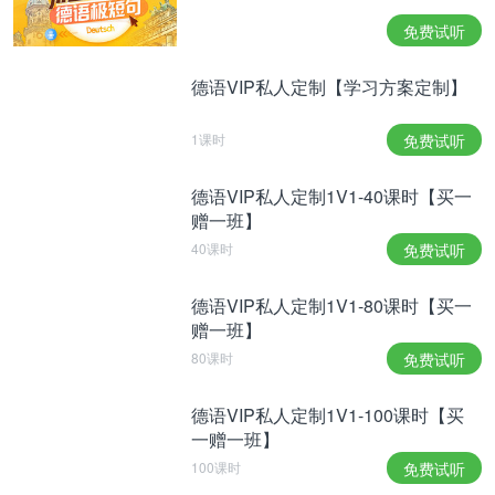
一。想要提高德语会话水平，你可以尝试阅读有大量
免费试听
对话或戏剧的书籍和短篇小说。在这里为你推荐两本
适合学习对话的德语书：“Die Physiker”（《物理学
德语VIP私人定制【学习方案定制】
家》）、“Steppenwolf”（《荒野狼》）。
1课时
免费试听
另一种选择是观看一些经典的德国电影。德国电影享
德语VIP私人定制1V1-40课时【买一
誉世界，有很多不错的选择，注意他们在谈话中使用
赠一班】
40课时
免费试听
俚语的方式，最好尝试不带字幕观看。
德语VIP私人定制1V1-80课时【买一
赠一班】
然后，在你观看的过程中，标记一些你喜欢的用词、
80课时
免费试听
短语或者风格，并且将它们运用到日常生活中，对于
你扩大词汇量或掌握新会话风格会有很大帮助。
德语VIP私人定制1V1-100课时【买
一赠一班】
100课时
免费试听
以上就是本文的全部内容啦，希望对你学习说德语有