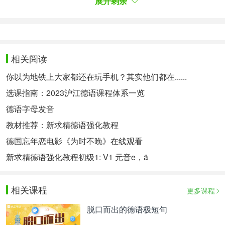
展开剩余
我会把你做成晚饭。
在讲话时，德语的时态同样不能忽视。对于德语学习
相关阅读
者来说，现在时和将来时是最容易掌握的， 较难使
你以为地铁上大家都还在玩手机？其实他们都在......
用的是过去式，其中包括一般过去时和现在完成时。
选课指南：2023沪江德语课程体系一览
德语字母发音
值得注意的是，在口语中讨论过去发生的事时，现在
教材推荐：新求精德语强化教程
完成时是你的首选。不要问为什么，问就是德国人都
德国忘年恋电影《为时不晚》在线观看
会这样说:)
新求精德语强化教程初级1: V1 元音e，ä
相关课程
更多课程
利用德语书籍和电影提高德语会话
脱口而出的德语极短句
电视、电影和书籍是观察德国人之间对话的好方法之