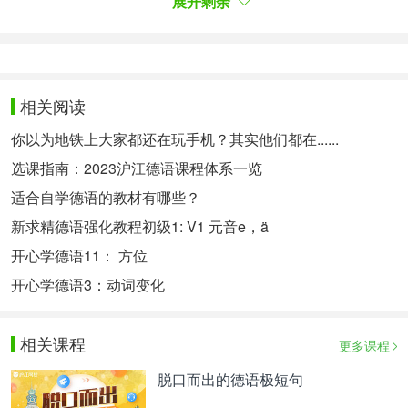
展开剩余
如何高效地背德语单词：
步骤一：理解单词，发准读音
德语因为其极其完善的语法体系，几乎每个单词(外
来词除外)都可以根据单词读音直接拼出单词，因此
相关阅读
学习德语时德语发音极其重要。发准读音会让你在记
你以为地铁上大家都还在玩手机？其实他们都在......
忆过程中获得意想不到的的效果。
选课指南：2023沪江德语课程体系一览
同时德语的构词法也出奇的严谨，因此很多词从其意
适合自学德语的教材有哪些？
思几乎可以反推出其构成，所以对于每个接触的词都
新求精德语强化教程初级1: V1 元音e，ä
要正确理解其意思也很重要。
开心学德语11： 方位
步骤二：形似的单词一起记忆
开心学德语3：动词变化
单词之间具体怎么关联?外形上相近的单词，几乎最
容易记住。
相关课程
比如：jagen与sagen，klein与kleid，heipen与
更多课程
heizen...
脱口而出的德语极短句
这类单词几乎不需要特意去想就能较容易记住。