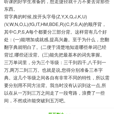
听课的好学生准备的，想走捷径就千万不要去背那些
东西。
背字典的时候,按开头字母(Z,Y,X,Q,J,K,U)
(V,W,N,O,L)(fG,IT,HM,BDE,R)(C,P,S,A)的顺序背，
其中C,P,S,A每个都要分三部分背。这样背有几个好
处：(一)能增加成就感,提高兴趣。至于为什么，您翻
翻字典就明白了。(二便于清楚地知道哪些单词已经
背过,哪些还没背。(三)能先把最基本的词先掌握。
三万单词里，分为三个等级：三千到四千,八千到一
万,两万二到三万。也就是说,您得分别准备三本字
典。这几个等级之间各自有非常不同的特性，所以需
要分别用不同方法背。我当时没有认识到这一点,所
以在从一万到三万之间走了一段弯路，浪费了一些
间，不然或许能突破到五万吧。
如何坚持背德语单词