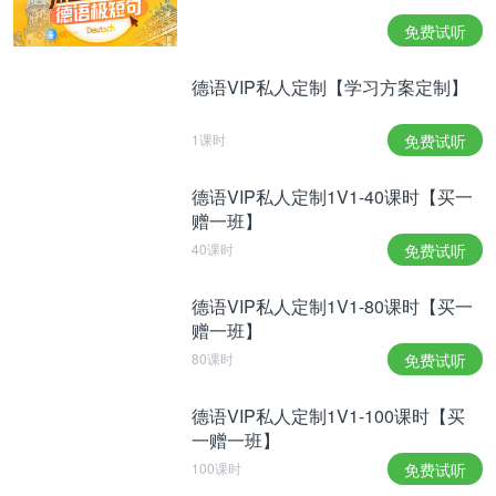
步骤三：联想熟悉的单词
免费试听
这里讲的是比较自由的联想，比如简单的如上步中外
德语VIP私人定制【学习方案定制】
形相近的词就可以简单关联出牢固的记忆，另外可以
在多个词中类似于意识流的关联。
1课时
免费试听
如：schwein→schnee→schiff→stahl...可以无限长，
个人经验一个生词关联的熟悉词越多记忆就会越牢
德语VIP私人定制1V1-40课时【买一
赠一班】
靠，每次看到其它的熟悉词都会加深这个生词的印
40课时
免费试听
象。我曾经听说有大神就几个特别简单的单词每次都
能关联所背的新词，这样记忆速度超快。(个人感觉
德语VIP私人定制1V1-80课时【买一
这种记忆方法像“记忆迷宫记忆法”)
赠一班】
德语初学者应注意的问题：
80课时
免费试听
首先，大多数德语学习者，只要不是专门研究德语，
德语VIP私人定制1V1-100课时【买
大可不必拘泥于语法和单词，而应千方百计开展听、
一赠一班】
说、读、写的操练，从模仿开始，积极地听，大声地
100课时
免费试听
念和说。听说领先，然后辅以大量阅读和一定的写作