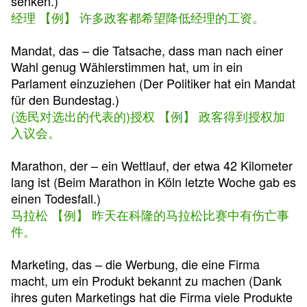
senken.)
经理 【例】 许多政客都希望降低经理的工资。
Mandat, das – die Tatsache, dass man nach einer
Wahl genug Wählerstimmen hat, um in ein
Parlament einzuziehen (Der Politiker hat ein Mandat
für den Bundestag.)
(选民对选出的代表的)授权 【例】 政客得到授权加
入议会。
Marathon, der – ein Wettlauf, der etwa 42 Kilometer
lang ist (Beim Marathon in Köln letzte Woche gab es
einen Todesfall.)
马拉松 【例】 昨天在科隆的马拉松比赛中有伤亡事
件。
Marketing, das – die Werbung, die eine Firma
macht, um ein Produkt bekannt zu machen (Dank
ihres guten Marketings hat die Firma viele Produkte