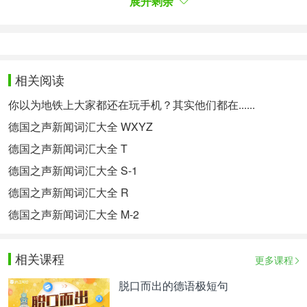
Volleyballdamen gewannen die erste Medaille für
展开剩余
Deutschland.)
金牌 【例】 排球队为德国赢得了第一枚金牌。
Medien, die*(Pl.) – etwas, womit Informationen
相关阅读
weitergegeben werden, z. B. Zeitungen, Fernsehen,
Radio oder Internet (häufig im Plural gebraucht)
你以为地铁上大家都还在玩手机？其实他们都在......
(Die Medien berichteten ausführlich über den
德国之声新闻词汇大全 WXYZ
Skandal.)
媒体 【例】 媒体详尽地报道了这个丑闻。
德国之声新闻词汇大全 T
德国之声新闻词汇大全 S-1
Meinungsumfrage, die – eine Untersuchung, bei der
德国之声新闻词汇大全 R
viele Menschen nach ihrer Meinung gefragt werden
(Die Ergebnisse der Meinungsumfrage zeigen die
德国之声新闻词汇大全 M-2
Unzufriedenheit der Bevölkerung mit der
Regierung.)
相关课程
更多课程
群调 【例】 群调的结果显示了民众对于政府的不
满。
脱口而出的德语极短句