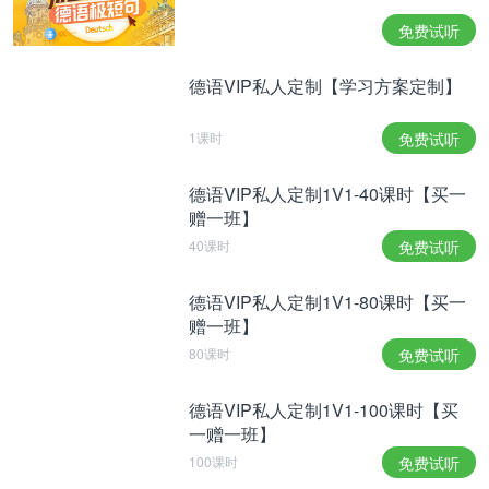
Menschen mit Migrationshintergrund – alle
免费试听
Personen, die entweder selbst aus ihrer Heimat in
ein anderes Land gekommen sind oder deren Eltern
德语VIP私人定制【学习方案定制】
zugewandert sind (In Deutschland leben etwa 15
Millionen Menschen mit Migrationshintergrund.)
移民 【例】 在德国居住者1500万移民。
1课时
免费试听
Menschenrechtler/in, der/die – eine Person, die für
德语VIP私人定制1V1-40课时【买一
赠一班】
die Rechte der Menschen arbeitet (Regelmäßig
werden Menschenrechtler bedroht.)
40课时
免费试听
人权工作者 【例】 人权工作者定期会受到威胁。
德语VIP私人定制1V1-80课时【买一
赠一班】
欢迎收听德国之声慢速新闻>>>
80课时
免费试听
更多德国之声新闻词汇请戳>>>
本双语文章的中文翻译系沪江德语原创内容，转载请
德语VIP私人定制1V1-100课时【买
一赠一班】
注明沪江德语！中文翻译仅代表译者个人观点，仅供
100课时
免费试听
参考。如有不妥之处，欢迎指正！