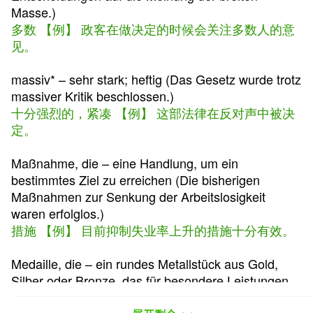
Masse.)
多数 【例】 政客在做决定的时候会关注多数人的意
见。
massiv* – sehr stark; heftig (Das Gesetz wurde trotz
massiver Kritik beschlossen.)
十分强烈的，紧凑 【例】 这部法律在反对声中被决
定。
Maßnahme, die – eine Handlung, um ein
bestimmtes Ziel zu erreichen (Die bisherigen
Maßnahmen zur Senkung der Arbeitslosigkeit
waren erfolglos.)
措施 【例】 目前抑制失业率上升的措施十分有效。
Medaille, die – ein rundes Metallstück aus Gold,
Silber oder Bronze, das für besondere Leistungen
vergeben wird (z. B. bei Sportwettbewerben) (Die