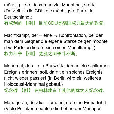
mächtig – so, dass man viel Macht hat; stark
(Derzeit ist die CDU die mächtigste Partei in
Deutschland.)
有权利的 【例】 目前CDU是德国权力最大的政党。
Machtkampf, der – eine → Konfrontation, bei der
man dem Gegner die eigene Stärke zeigen möchte
(Die Parteien liefern sich einen Machtkampf.)
权力斗争 【例】 党派之间争斗不断。
Mahnmal, das – ein Bauwerk, das an ein schlimmes
Ereignis erinnern soll, damit ein solches Ereignis
nicht wieder passiert (In Berlin wird ein weiteres
Holocaust-Mahnmal gebaut.)
纪念碑 【例】 在柏林建造了其他的犹太人纪念碑。
Manager/in, der/die – jemand, der eine Firma führt
(Viele Politiker möchten die Löhne der Manager