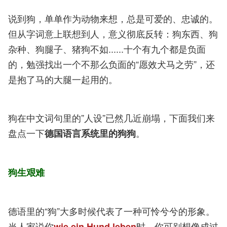
说到狗，单单作为动物来想，总是可爱的、忠诚的。
但从字词意上联想到人，意义彻底反转：狗东西、狗
杂种、狗腿子、猪狗不如......十个有九个都是负面
的，勉强找出一个不那么负面的“愿效犬马之劳”，还
是抱了马的大腿一起用的。
狗在中文词句里的”人设”已然几近崩塌，下面我们来
盘点一下
。
德国语言系统里的狗狗
狗生艰难
德语里的“狗”大多时候代表了一种可怜兮兮的形象。
当人家说你
时，你可别想像成过
wie ein Hund leben