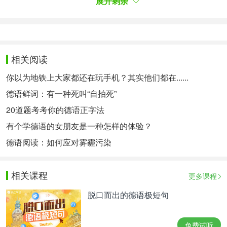
我只是一条普通狗
展开剩余
狗承担了生活里的众多杂事，又与人亲近。在德国，
人们对狗可以进行长时间细致得观察，对其特性最为
相关阅读
了解。狗是一种动物，有它自带的动物特性，所以德
你以为地铁上大家都还在玩手机？其实他们都在......
语中也有很多不含感情色彩、中性意义的习语，譬
德语鲜词：有一种死叫“自拍死”
如：
20道题考考你的德语正字法
Hunde, die viel bellen, beißen nicht.
（会叫的狗不
有个学德语的女朋友是一种怎样的体验？
咬人。）
德语阅读：如何应对雾霾污染
wie Hund und Katze sein
（像猫和狗在一起生活一
。
样，水火不容，无法相处)
相关课程
更多课程
或者在Hund前加上不同形容词直接指代人类自己，
脱口而出的德语极短句
例如：
指
；
ein feiner Hund
穿着讲究的人
ein sturer Hund
免费试听