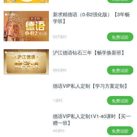
指
。
特别顽固的人
新求精德语（0-B2强化版）【3年畅
学班】
被牵连的狗
507课时
免费试听
沪江德语钻石三年【畅学焕新班】
正所谓好事不出门，坏事传千里，狗在东方文化里的
负面形象也影响了西方狗狗的形象，中国有一成语：
666课时
免费试听
狗血喷头（ Jm mit Schimpfwörter überhäufen.），
民间传说，狗血是不洁的东西，浇在妖魔鬼怪的头上
德语VIP私人定制【学习方案定制】
会使他们显露原型 (Das Volk glauben, wenn sie ein
Geister oder Gespenster mit Hundeblut übergießen,
1课时
免费试听
werden die wahre Gestalt des Gespenste
德语VIP私人定制1V1-40课时【买一
entstehen）。这一不洁的形象也给德国狗狗泼了一
赠一班】
盆脏水，例如：
Die Hunde bellen, die Karawane
40课时
免费试听