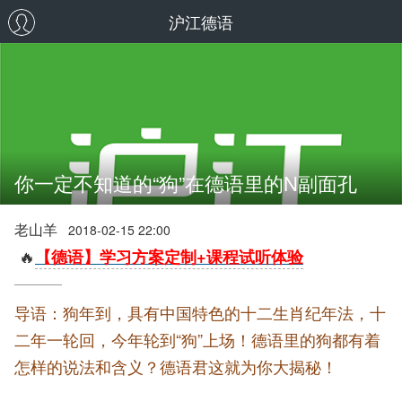
沪江德语
你一定不知道的“狗”在德语里的N副面孔
老山羊
2018-02-15 22:00
🔥
【德语】学习方案定制+课程试听体验
导语：狗年到，具有中国特色的十二生肖纪年法，十
二年一轮回，今年轮到“狗”上场！德语里的狗都有着
怎样的说法和含义？德语君这就为你大揭秘！