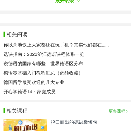
展开剩余
学了越来越高级的知识后，可能需要上个和你水平符
合的语言班，这样可以挑战自我，还可以了解语言更
复杂的知识。本地大学，或者歌德学院这样的声誉好
的机构中可以找到德语课程。
相关阅读
2. 去德国留学。Try to study in Germany.
你以为地铁上大家都还在玩手机？其实他们都在......
德国大力鼓励文化交流，可以找到很多机会到德国交
选课指南：2023沪江德语课程体系一览
换。在德国住，是最好的提高德语水平的方法，因为
说德语的国家有哪些：世界德语区分布
你浸润在语言环境中，可以知道生活中德语是如何用
德语零基础入门教程汇总（必须收藏）
的。
德国留学最受欢迎的几大专业
可以通过高中或大学的交换课程到德国留学，或者直
开心学德语14：家庭成员
接申请德国的大学或社区大学。你可以获得学生签
证，来住在德国，学费比其他地方便宜得多，也可以
找个工作，不用去上学。如果你足够年轻，可以找个
相关课程
更多课程
保姆工作，德国人尤其青睐会说英语的保姆。
脱口而出的德语极短句
3. 交个德国朋友。Make a German friend.