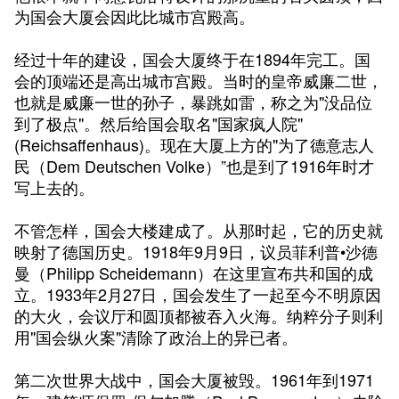
为国会大厦会因此比城市宫殿高。
经过十年的建设，国会大厦终于在1894年完工。国
会的顶端还是高出城市宫殿。当时的皇帝威廉二世，
也就是威廉一世的孙子，暴跳如雷，称之为"没品位
到了极点"。然后给国会取名"国家疯人院"
(Reichsaffenhaus)。现在大厦上方的"为了德意志人
民（Dem Deutschen Volke）”也是到了1916年时才
写上去的。
不管怎样，国会大楼建成了。从那时起，它的历史就
映射了德国历史。1918年9月9日，议员菲利普•沙德
曼（Philipp Scheidemann）在这里宣布共和国的成
立。1933年2月27日，国会发生了一起至今不明原因
的大火，会议厅和圆顶都被吞入火海。
纳粹分子则利
用
"国会纵火案"清除了政治上的异已者。
第二次世界大战中，国会大厦被毁。1961年到1971